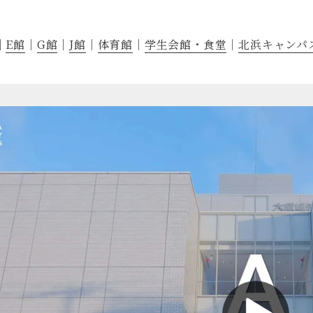
E館
G館
J館
体育館
学生会館・食堂
北浜キャンパ