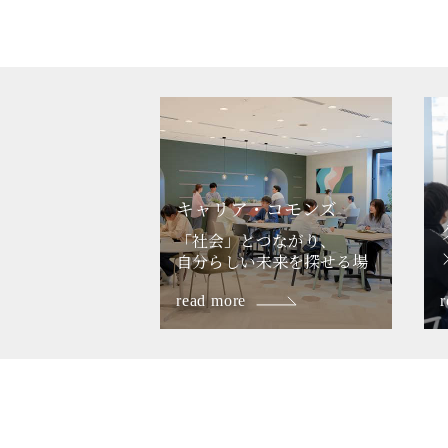
キャリア・コモンズ
「社会」とつながり、
自分らしい未来を
探せる場
read more
r