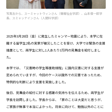
写真左から、スーミャットウィンさん（情報社会学部）、山本俊一郎学
長、スミャッナインさん（人間科学部）
2025年3月28日（金）に発生したミャンマー地震により、本学に在
籍する留学生2名の実家が被災したことを受け、大学では緊急の支援
措置として、両学生に対し1人あたり3万円の見舞金を給付しまし
た。
本学では、「災害時の学生等援助規程」に国内災害に対する支援が
定められていますが、今回のケースは国外での災害であったため、
特例的な判断により支援を実施しました。
後日、見舞金の給付に対する感謝の気持ちを伝えるため、両学生が
学長を訪問しました。学長からは、「家のことは大変だと思うが、
ご家族が無事で本当によかった。将来に向けて、勉強以外のことに