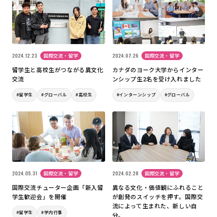
2024.12.23
国際交流・留学
2024.07.26
国際交流・留学
留学生と高校生がつながる異文化
カナダのヨーク大学からインター
交流
ンシップ生2名を受け入れました
#留学生
#グローバル
#高校生
#インターンシップ
#グローバル
2024.05.31
国際交流・留学
2024.02.28
国際交流・留学
国際交流チューター企画「新入留
異なる文化・価値観にふれること
学生歓迎会」を開催
が創発のスイッチを押す。国際交
流によって生まれた、新しい自
#留学生
#学内行事
分。