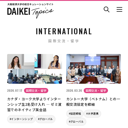
INTERNATIONAL
国際交流・留学
2026.07.17
国際交流・留学
2026.03.26
国際交流・留学
カナダ・ヨーク大学よりインター
カントー大学（ベトナム）との一
ンシップ生2名受け入れ ― ゼミ演
般交流協定を締結
習でのネイティブ英会話
#協定締結
#大学連携
#インターンシップ
#グローバル
#グローバル