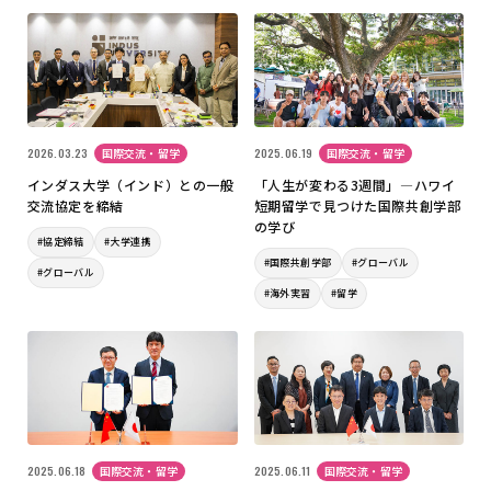
2026.03.23
国際交流・留学
2025.06.19
国際交流・留学
インダス大学（インド）との一般
「人生が変わる3週間」―ハワイ
交流協定を締結
短期留学で見つけた国際共創学部
の学び
#協定締結
#大学連携
#国際共創学部
#グローバル
#グローバル
#海外実習
#留学
2025.06.18
国際交流・留学
2025.06.11
国際交流・留学