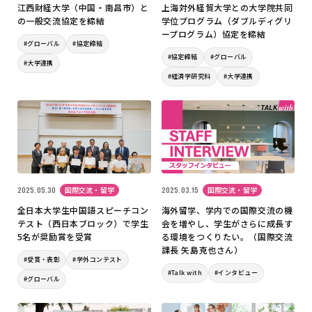
江西財経大学（中国・南昌市）と
上海対外経貿大学との大学院共同
の一般交流協定を締結
学位プログラム（ダブルディグリ
ープログラム）協定を締結
#グローバル
#協定締結
#協定締結
#グローバル
#大学連携
#経済学研究科
#大学連携
2025.05.30
国際交流・留学
2025.03.15
国際交流・留学
全日本大学生中国語スピーチコン
海外留学、学内での国際交流の機
テスト（西日本ブロック）で学生
会を増やし、学生がさらに成長す
5名が奨励賞を受賞
る環境をつくりたい。（国際交流
課長 矢島克也さん）
#受賞・表彰
#学外コンテスト
#Talk with
#インタビュー
#グローバル