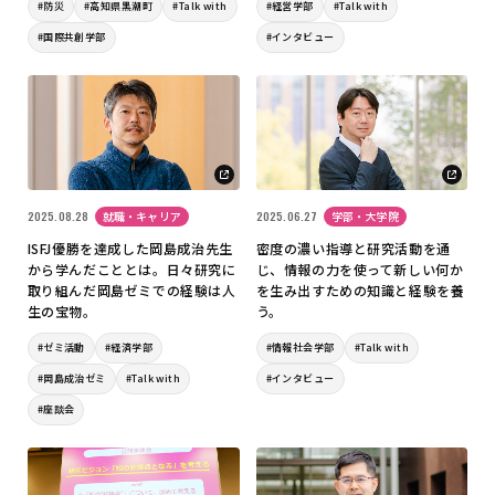
#防災
#高知県黒潮町
#Talk with
#経営学部
#Talk with
#国際共創学部
#インタビュー
2025.08.28
就職・キャリア
2025.06.27
学部・大学院
ISFJ優勝を達成した岡島成治先生
密度の濃い指導と研究活動を通
から学んだこととは。日々研究に
じ、情報の力を使って新しい何か
取り組んだ岡島ゼミでの経験は人
を生み出すための知識と経験を養
生の宝物。
う。
#ゼミ活動
#経済学部
#情報社会学部
#Talk with
#岡島成治ゼミ
#Talk with
#インタビュー
#座談会