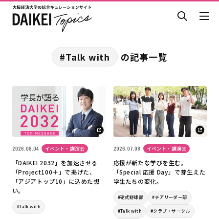
#Talk with
の記事一覧
2026.08.04
イベント・講演会
2026.07.08
イベント・講演会
「DAIKEI 2032」を加速させる
応援が新たな学びを生む。
「Project100＋」で掲げた、
「Special 応援 Day」で芽生えた
「アジアトップ10」に込めた想
学生たちの変化。
い。
#硬式野球部
#チアリーダー部
#Talk with
#Talk with
#クラブ・サークル