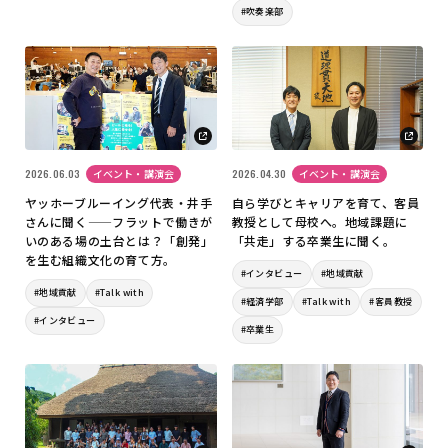
#吹奏楽部
2026.06.03
イベント・講演会
2026.04.30
イベント・講演会
ヤッホーブルーイング代表・井手
自ら学びとキャリアを育て、客員
さんに聞く——フラットで働きが
教授として母校へ。地域課題に
いのある場の土台とは？「創発」
「共走」する卒業生に聞く。
を生む組織文化の育て方。
#インタビュー
#地域貢献
#地域貢献
#Talk with
#経済学部
#Talk with
#客員教授
#インタビュー
#卒業生