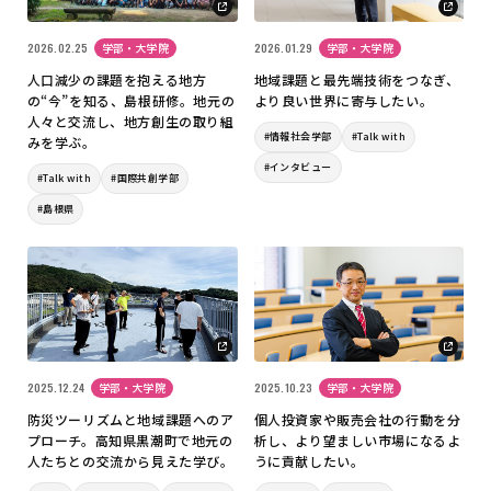
2026.02.25
学部・大学院
2026.01.29
学部・大学院
人口減少の課題を抱える地方
地域課題と最先端技術をつなぎ、
の“今”を知る、島根研修。地元の
より良い世界に寄与したい。
人々と交流し、地方創生の取り組
#情報社会学部
#Talk with
みを学ぶ。
#インタビュー
#Talk with
#国際共創学部
#島根県
2025.12.24
学部・大学院
2025.10.23
学部・大学院
防災ツーリズムと地域課題へのア
個人投資家や販売会社の行動を分
プローチ。高知県黒潮町で地元の
析し、より望ましい市場になるよ
人たちとの交流から見えた学び。
うに貢献したい。