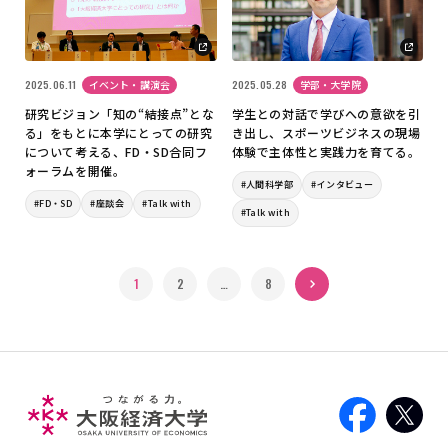
2025.06.11
イベント・講演会
2025.05.28
学部・大学院
研究ビジョン「知の“結接点”とな
学生との対話で学びへの意欲を引
る」をもとに本学にとっての研究
き出し、スポーツビジネスの現場
について考える、FD・SD合同フ
体験で主体性と実践力を育てる。
ォーラムを開催。
#人間科学部
#インタビュー
#FD・SD
#座談会
#Talk with
#Talk with
1
2
…
次へ »
8