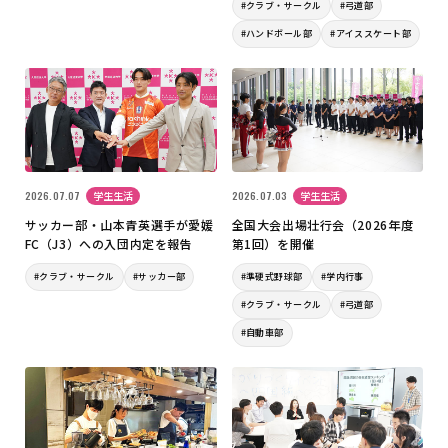
#クラブ・サークル
#弓道部
#ハンドボール部
#アイススケート部
2026.07.07
学生生活
2026.07.03
学生生活
サッカー部・山本青英選手が愛媛
全国大会出場壮行会（2026年度
FC（J3）への入団内定を報告
第1回）を開催
#クラブ・サークル
#サッカー部
#準硬式野球部
#学内行事
#クラブ・サークル
#弓道部
#自動車部