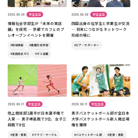
2026.06.30
学生生活
2026.06.30
学生生活
情報社会学部生が「未来の実店
四国出身の在学生と卒業生が交流
舗」を探究 ― 京都でカフェのプ
― 将来につながるネットワーク
レオープンイベントを開催
形成の場に
#地域貢献
#情報社会学部
#ピア・サポーター
#浅田拓史ゼミ
#ゼミ活動
2026.06.17
学生生活
2026.06.11
学生生活
陸上競技部2選手が日本選手権で
男子バスケットボール部が全日本
入賞 ― 男子棒高跳で3位、女子三
大学バスケットボール新人戦出場
段跳で8位
権を獲得
#受賞・表彰
#クラブ・サークル
#バスケットボール部
#受賞・表彰