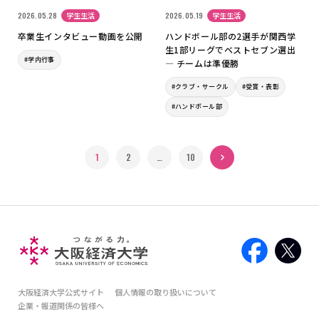
2026.05.28
学生生活
2026.05.19
学生生活
卒業生インタビュー動画を公開
ハンドボール部の2選手が関西学
生1部リーグでベストセブン選出
#学内行事
― チームは準優勝
#クラブ・サークル
#受賞・表彰
#ハンドボール部
1
2
…
次へ »
10
大阪経済大学公式サイト
個人情報の取り扱いについて
企業・報道関係の皆様へ