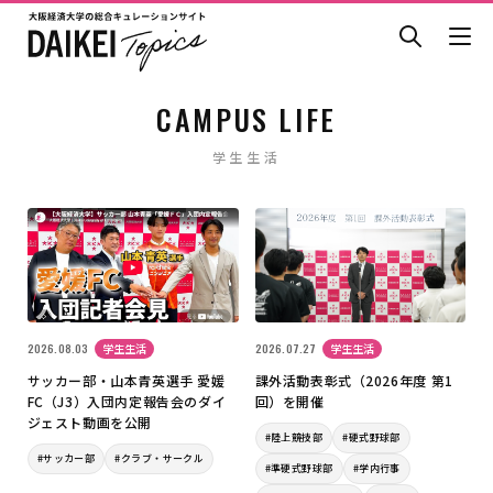
CAMPUS LIFE
学生生活
2026.08.03
学生生活
2026.07.27
学生生活
サッカー部・山本青英選手 愛媛
課外活動表彰式（2026年度 第1
FC（J3）入団内定報告会のダイ
回）を開催
ジェスト動画を公開
#陸上競技部
#硬式野球部
#サッカー部
#クラブ・サークル
#準硬式野球部
#学内行事