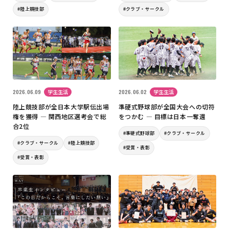
#陸上競技部
#クラブ・サークル
2026.06.09
学生生活
2026.06.02
学生生活
陸上競技部が全日本大学駅伝出場
準硬式野球部が全国大会への切符
権を獲得 ― 関西地区選考会で総
をつかむ ― 目標は日本一奪還
合2位
#準硬式野球部
#クラブ・サークル
#クラブ・サークル
#陸上競技部
#受賞・表彰
#受賞・表彰