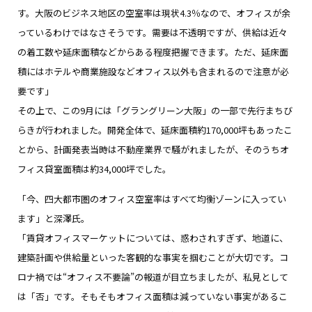
す。大阪のビジネス地区の空室率は現状4.3％なので、オフィスが余
っているわけではなさそうです。需要は不透明ですが、供給は近々
の着工数や延床面積などからある程度把握できます。ただ、延床面
積にはホテルや商業施設などオフィス以外も含まれるので注意が必
要です」
その上で、この9月には「グラングリーン大阪」の一部で先行まちび
らきが行われました。開発全体で、延床面積約170,000坪もあったこ
とから、計画発表当時は不動産業界で騒がれましたが、そのうちオ
フィス貸室面積は約34,000坪でした。
「今、四大都市圏のオフィス空室率はすべて均衡ゾーンに入ってい
ます」と深澤氏。
「賃貸オフィスマーケットについては、惑わされすぎず、地道に、
建築計画や供給量といった客観的な事実を掴むことが大切です。コ
ロナ禍では“オフィス不要論”の報道が目立ちましたが、私見として
は「否」です。そもそもオフィス面積は減っていない事実があるこ