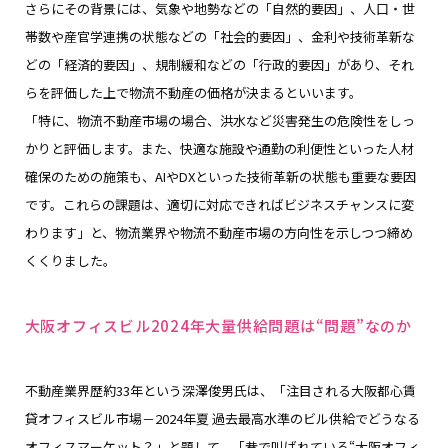
さらにその背景には、気象や地勢などの「自然的要因」、人口・世
帯数や産官学連携の状態などの「社会的要因」、金利や技術革新な
どの「経済的要因」、規制緩和などの「行政的要因」があり、それ
らを評価した上で物流不動産の価格が決まるといいます。
「特に、物流不動産市場の場合、洪水など災害発生の危険性をしっ
かりと評価します。また、快適な施設や通勤の利便性といった人材
確保のための施策も、AIやDXといった技術革新の状態も重要な要因
です。これらの課題は、適切に対応できればビジネスチャンスに変
わります」と、物流業界や物流不動産市場の方向性を示しつつ締め
くくりました。
大阪オフィスビル2024年大量供給問題は“問題”なのか
不動産業界歴約33年という深澤俊男氏は、「注目される大阪都心賃
貸オフィスビル市場－2024年夏 過去最高水準のビル供給でどうなる
オフィスマーケット？」と題して、「巷で叫ばれている“大阪オフィ