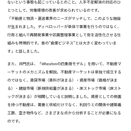
ないという事態も起こっているとのこと。人手不足解消の対応のひ
とつとして、労働環境の改善が求められているのです。
「不動産と物流・運送業界のニーズがマッチして、このような施設
が生まれました。ディベロッパーが単体で事業を行うのではなく、
行政と組んで再開発事業や区画整理事業として街を活性化させる仕
組みも特徴的です。昔の“倉庫ビジネス”とは大きく変わっていま
す」と話しました。
また、井門氏は、「Wheatonの四象限モデル」を用いて、不動産マ
ーケットのメカニズムを解説。不動産マーケットは単独で成立する
のではなく、賃貸市場（賃料が決まる）・資産市場（価格が決ま
る）・建設市場（新規供給量が決まる）・床ストック市場（床スト
ックが決まる）が相関していると説明しました。資産としての側面
を持つ不動産は、需要と供給だけでなく、利回りとの関係や建築着
工数、空き物件など、さまざまな点から分析することが必要になる
のです。