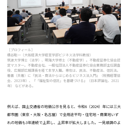
［プロフィール］
橋谷聡一（大阪経済大学経営学部ビジネス法学科教授）
筑波大学博士（法学）、明海大学修士（不動産学）。不動産証券化協会認
定マスター。不動産会社、一般社団法人不動産証券化協会業務部主任調査
役、広報部広報課長を経て本学入職。専攻は、民法、不動産法、信託法。
著書（共著）に『民法・商法からはじめるビジネス法入門』（税務経理協
会、2023年）、『「福祉型の信託」を基礎づける』（日本評論社、2021
年） などがある。
例えば、国土交通省の地価公示を見ると、令和6（2024）年には三大
都市圏（東京・大阪・名古屋）で全用途平均・住宅地・商業地いず
れの地価も3年連続で上昇し、上昇率が拡大しました。一見順調のよ