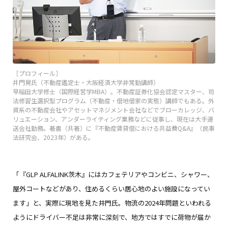
［プロフィール］
井門晃氏（不動産鑑定士・大阪経済大学非常勤講師）
早稲田大学修士（国際経営学MBA）。不動産証券化協会認定マスター、司
法修習生選択型プログラム（不動産・借地借家の実態）講師でもある。外
資系の不動産会社やアセットマネジメント会社などでブローカレッジ、バ
リュエーション、アンダーライティング業務などに従事し、現在は大手運
送会社勤務。著書（共著）に『不動産賃貸借における共益費Q&A』（民事
法研究会、2023年）がある。
「『GLP ALFALINK茨木』にはカフェテリアやコンビニ、シャワー、
屋外コートなどがあり、住めるくらい居心地のよい施設になってい
ます」と、実際に現地を見た井門氏。物流の2024年問題といわれる
ようにドライバー不足は非常に深刻で、地方ではすでに荷物が届か