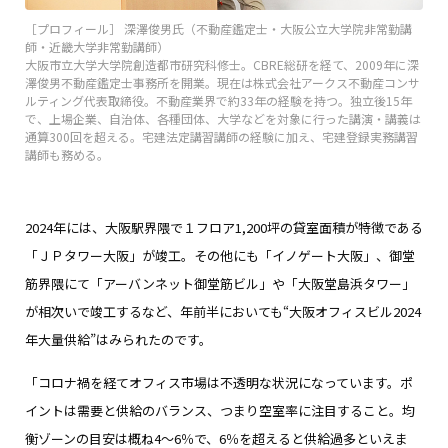
［プロフィール］ 深澤俊男氏（不動産鑑定士・大阪公立大学院非常勤講
師・近畿大学非常勤講師）
大阪市立大学大学院創造都市研究科修士。CBRE総研を経て、2009年に深
澤俊男不動産鑑定士事務所を開業。現在は株式会社アークス不動産コンサ
ルティング代表取締役。不動産業界で約33年の経験を持つ。独立後15年
で、上場企業、自治体、各種団体、大学などを対象に行った講演・講義は
通算300回を超える。宅建法定講習講師の経験に加え、宅建登録実務講習
講師も務める。
2024年には、大阪駅界隈で１フロア1,200坪の貸室面積が特徴である
「ＪＰタワー大阪」が竣工。その他にも「イノゲート大阪」、御堂
筋界隈にて「アーバンネット御堂筋ビル」や「大阪堂島浜タワー」
が相次いで竣工するなど、年前半においても“大阪オフィスビル2024
年大量供給”はみられたのです。
「コロナ禍を経てオフィス市場は不透明な状況になっています。ポ
イントは需要と供給のバランス、つまり空室率に注目すること。均
衡ゾーンの目安は概ね4～6％で、6％を超えると供給過多といえま