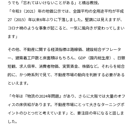
うでも「忘れてはいけないことがある」と橋谷教授。
「令和3（2021）年の地価公示では、全国平均の全用途平均が平成
27（2015）年以来6年ぶりに下落しました。堅調には見えますが、
コロナ禍のような事象が起こると、一気に風向きが変わってしまい
ます」
その他、不動産に関する経済指標は路線価、建設総合デフレータ
ー、建築着工戸数と床面積はもちろん、GDP（国内総生産）、日銀
短観、求人倍率、消費者物価、実質賃金、株価など。それらを総合
的に、かつ時系列で見て、不動産市場の動向を判断する必要がある
といえます。
「今年は『物流の2024年問題』があり、さらに大阪では大量のオフ
ィスの床供給があります。不動産市場にとって大きなターニングポ
イントのひとつだと考えています」と、要注目の年になると話しま
した。