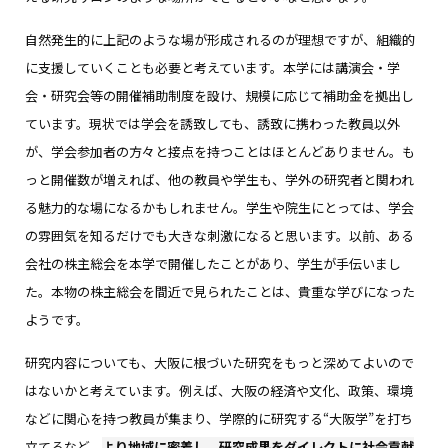
自然発生的に上記のような場が形成されるのが理想ですが、組織的
に支援していくことも必要と考えています。本学には講演会・学
会・研究会等の開催補助制度を設け、規模に応じて補助金を拠出し
ています。現状では学会を誘致しても、誘致に携わった教員以外
が、学会参加者の方々と接点を持つことはほとんどありません。も
っと開催数が増えれば、他の教員や学生も、学外の研究者と関われ
る魅力的な場になるかもしれません。学生や院生にとっては、学会
の雰囲気を知るだけでも大きな刺激になると思います。以前、ある
会社の株主総会を本学で開催したことがあり、学生が手伝いまし
た。本物の株主総会を間近で見られたことは、貴重な学びになった
ようです。
研究内容についても、大阪に根づいた研究をもっと深めてよいので
はないかと考えています。例えば、大阪の経済や文化、政策、環境
などに関心を持つ教員が集まり、学際的に研究する“大阪学”を打ち
立てるなど、
より地域に密着し、研究成果をダイレクトに社会貢献