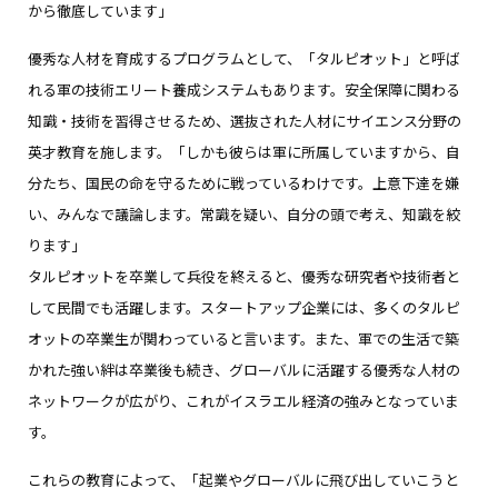
から徹底しています」
優秀な人材を育成するプログラムとして、「タルピオット」と呼ば
れる軍の技術エリート養成システムもあります。安全保障に関わる
知識・技術を習得させるため、選抜された人材にサイエンス分野の
英才教育を施します。「しかも彼らは軍に所属していますから、自
分たち、国民の命を守るために戦っているわけです。上意下達を嫌
い、みんなで議論します。常識を疑い、自分の頭で考え、知識を絞
ります」
タルピオットを卒業して兵役を終えると、優秀な研究者や技術者と
して民間でも活躍します。スタートアップ企業には、多くのタルピ
オットの卒業生が関わっていると言います。また、軍での生活で築
かれた強い絆は卒業後も続き、グローバルに活躍する優秀な人材の
ネットワークが広がり、これがイスラエル経済の強みとなっていま
す。
これらの教育によって、「起業やグローバルに飛び出していこうと