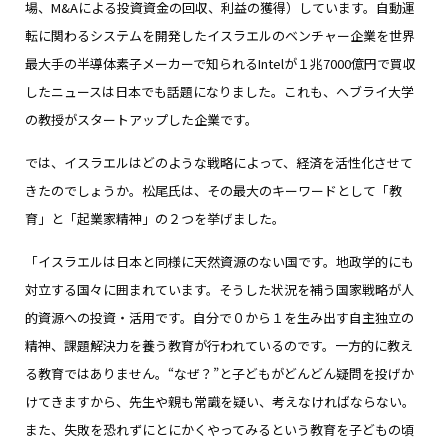
場、M&Aによる投資資金の回収、利益の獲得）しています。自動運
転に関わるシステムを開発したイスラエルのベンチャー企業を世界
最大手の半導体素子メーカーで知られるIntelが１兆7000億円で買収
したニュースは日本でも話題になりました。これも、ヘブライ大学
の教授がスタートアップした企業です。
では、イスラエルはどのような戦略によって、経済を活性化させて
きたのでしょうか。松尾氏は、その最大のキーワードとして「教
育」と「起業家精神」の２つを挙げました。
「イスラエルは日本と同様に天然資源のない国です。地政学的にも
対立する国々に囲まれています。そうした状況を補う国家戦略が人
的資源への投資・活用です。自分で０から１を生み出す自主独立の
精神、課題解決力を養う教育が行われているのです。一方的に教え
る教育ではありません。“なぜ？”と子どもがどんどん疑問を投げか
けてきますから、先生や親も常識を疑い、考えなければならない。
また、失敗を恐れずにとにかくやってみるという教育を子どもの頃