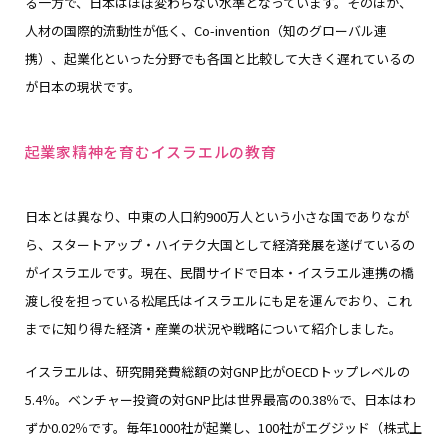
る一方で、日本はほぼ変わらない水準となっています。そのほか、
人材の国際的流動性が低く、Co-invention（知のグローバル連
携）、起業化といった分野でも各国と比較して大きく遅れているの
が日本の現状です。
起業家精神を育むイスラエルの教育
日本とは異なり、中東の人口約900万人という小さな国でありなが
ら、スタートアップ・ハイテク大国として経済発展を遂げているの
がイスラエルです。現在、民間サイドで日本・イスラエル連携の橋
渡し役を担っている松尾氏はイスラエルにも足を運んでおり、これ
までに知り得た経済・産業の状況や戦略について紹介しました。
イスラエルは、研究開発費総額の対GNP比がOECDトップレベルの
5.4％。ベンチャー投資の対GNP比は世界最高の0.38％で、日本はわ
ずか0.02％です。毎年1000社が起業し、100社がエグジッド（株式上