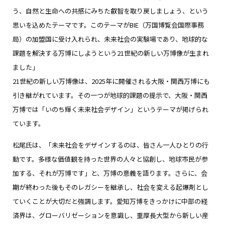
う、自然と生命への共感にみちた叡智を取り戻しましょう、という
思いを込めたテーマです。このテーマがBIE（万国博覧会国際事務
局）の加盟国に受け入れられ、未来社会の実験場であり、地球的な
課題を解決する万博にしようという21世紀の新しい万博像が生まれ
ました」
21世紀の新しい万博像は、2025年に開催される大阪・関西万博にも
引き継がれています。その一つが地球的課題の提示で、大阪・関西
万博では「いのち輝く未来社会デザイン」というテーマが掲げられ
ています。
松尾氏は、「未来社会をデザインするのは、皆さん一人ひとりの行
動です。多様な価値観を持った世界の人々と協創し、地球市民が参
加する、それが万博です」と、万博の意義を語ります。さらに、会
期が終わった後もそのレガシーを継承し、社会を変える起爆剤とし
ていくことが大切だと強調します。愛知万博をきっかけに中部の経
済界は、グローバリゼーションを意識し、重厚長大型から新しい産