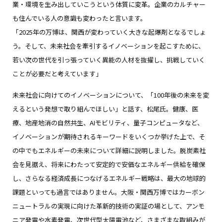
業・環境を生み出していこうという体質に変革。企業のカルチャー
も住んでいる人の意識も変わったと言います。
「2025年の万博は、関西が変わっていく大きな起爆剤となるでしょ
う。そして、未来社会を牽引するイノベーションを起こすために、
若い次の世代を引っ張っていく異能の人材を抜擢し、挑戦していく
ことが必要だと考えています」
未来社会に向けてのイノベーションについて、「100年後の未来を変
えるという発想で取り組んでほしい」と話す、松尾氏。健康、医
療、地産地消の自然共生、AIモビリティ、量子コンピュータなど、
イノベーションが期待されるキーワードをいくつか挙げた上で、そ
の中でもエネルギーの未来について詳細に説明しました。脱炭素社
会を見据え、将来にわたって安定的で安価なエネルギー供給を確保
し、さらなる経済成長につなげるエネルギー戦略は、最大の地球的
課題といっても過言ではありません。大阪・関西万博ではカーボン
ニュートラルの実現に向けた革新的技術の実証の場として、アンモ
ニア発電や水素発電、次世代型太陽電池など、さまざまな取組みが