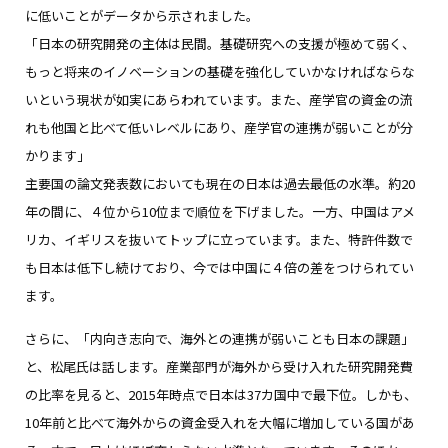
に低いことがデータから示されました。
「日本の研究開発の主体は民間。基礎研究への支援が極めて弱く、
もっと将来のイノベーションの基礎を強化していかなければならな
いという現状が如実にあらわれています。また、産学官の資金の流
れも他国と比べて低いレベルにあり、産学官の連携が弱いことが分
かります」
主要国の論文発表数においても現在の日本は過去最低の水準。約20
年の間に、４位から10位まで順位を下げました。一方、中国はアメ
リカ、イギリスを抜いてトップに立っています。また、特許件数で
も日本は低下し続けており、今では中国に４倍の差をつけられてい
ます。
さらに、「内向き志向で、海外との連携が弱いことも日本の課題」
と、松尾氏は話します。産業部門が海外から受け入れた研究開発費
の比率を見ると、2015年時点で日本は37カ国中で最下位。しかも、
10年前と比べて海外からの資金受入れを大幅に増加している国があ