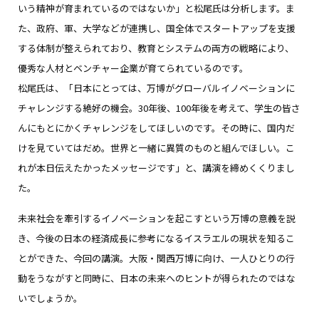
いう精神が育まれているのではないか」と松尾氏は分析します。ま
た、政府、軍、大学などが連携し、国全体でスタートアップを支援
する体制が整えられており、教育とシステムの両方の戦略により、
優秀な人材とベンチャー企業が育てられているのです。
松尾氏は、「日本にとっては、万博がグローバルイノベーションに
チャレンジする絶好の機会。30年後、100年後を考えて、学生の皆さ
んにもとにかくチャレンジをしてほしいのです。その時に、国内だ
けを見ていてはだめ。世界と一緒に異質のものと組んでほしい。こ
れが本日伝えたかったメッセージです」と、講演を締めくくりまし
た。
未来社会を牽引するイノベーションを起こすという万博の意義を説
き、今後の日本の経済成長に参考になるイスラエルの現状を知るこ
とができた、今回の講演。大阪・関西万博に向け、一人ひとりの行
動をうながすと同時に、日本の未来へのヒントが得られたのではな
いでしょうか。