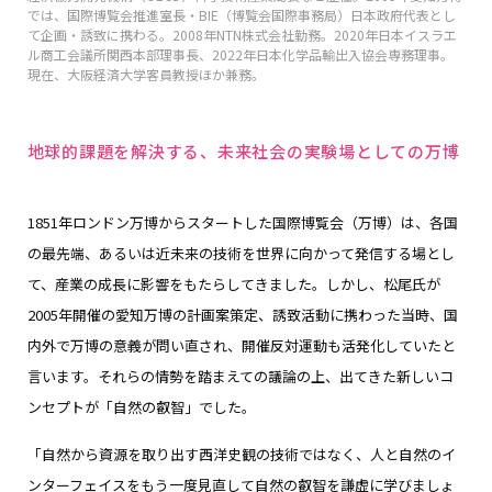
では、国際博覧会推進室長・BIE（博覧会国際事務局）日本政府代表とし
て企画・誘致に携わる。2008年NTN株式会社勤務。2020年日本イスラエ
ル商工会議所関西本部理事長、2022年日本化学品輸出入協会専務理事。
現在、大阪経済大学客員教授ほか兼務。
地球的課題を解決する、未来社会の実験場としての万博
1851年ロンドン万博からスタートした国際博覧会（万博）は、各国
の最先端、あるいは近未来の技術を世界に向かって発信する場とし
て、産業の成長に影響をもたらしてきました。しかし、松尾氏が
2005年開催の愛知万博の計画案策定、誘致活動に携わった当時、国
内外で万博の意義が問い直され、開催反対運動も活発化していたと
言います。それらの情勢を踏まえての議論の上、出てきた新しいコ
ンセプトが「自然の叡智」でした。
「自然から資源を取り出す西洋史観の技術ではなく、人と自然のイ
ンターフェイスをもう一度見直して自然の叡智を謙虚に学びましょ