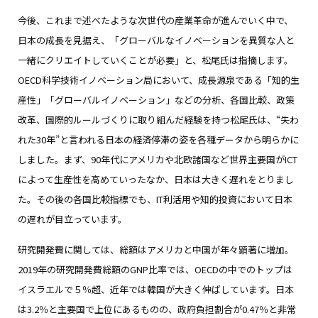
今後、これまで述べたような次世代の産業革命が進んでいく中で、
日本の成長を見据え、「グローバルなイノベーションを異質な人と
一緒にクリエイトしていくことが必要」と、松尾氏は指摘します。
OECD科学技術イノベーション局において、成長源泉である「知的生
産性」「グローバルイノベーション」などの分析、各国比較、政策
改革、国際的ルールづくりに取り組んだ経験を持つ松尾氏は、“失わ
れた30年”と言われる日本の経済停滞の姿を各種データから明らかに
しました。まず、90年代にアメリカや北欧諸国など世界主要国がICT
によって生産性を高めていったなか、日本は大きく遅れをとりまし
た。その後の各国比較指標でも、IT利活用や知的投資において日本
の遅れが目立っています。
研究開発費に関しては、総額はアメリカと中国が年々顕著に増加。
2019年の研究開発費総額のGNP比率では、OECDの中でのトップは
イスラエルで５％超、近年では韓国が大きく伸ばしています。日本
は3.2％と主要国で上位にあるものの、政府負担割合が0.47％と非常