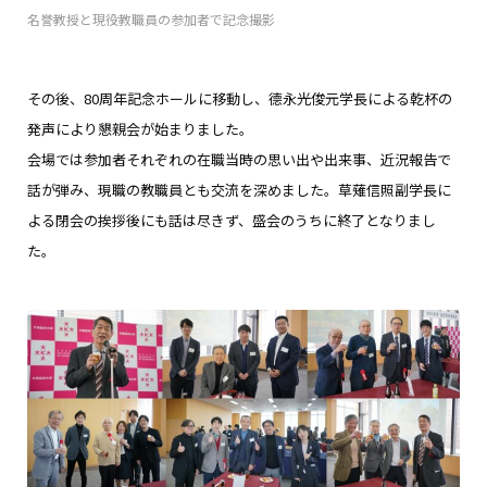
名誉教授と現役教職員の参加者で記念撮影
その後、80周年記念ホールに移動し、德永光俊元学長による乾杯の
発声により懇親会が始まりました。
会場では参加者それぞれの在職当時の思い出や出来事、近況報告で
話が弾み、現職の教職員とも交流を深めました。草薙信照副学長に
よる閉会の挨拶後にも話は尽きず、盛会のうちに終了となりまし
た。