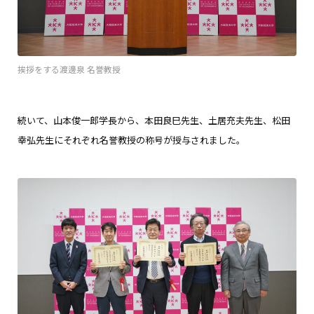
挨拶をする渡邊泉 名誉教授
続いて、山本俊一郎学長から、本田良巳先生、土居充夫先生、松田
幸弘先生にそれぞれ名誉教授の称号が授与されました。