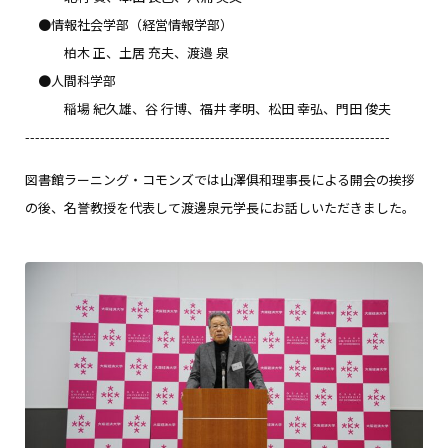
●情報社会学部（経営情報学部）
柏木 正、土居 充夫、渡邉 泉
●人間科学部
稲場 紀久雄、谷 行博、福井 孝明、松田 幸弘、門田 俊夫
-------------------------------------------------------------------------
図書館ラーニング・コモンズでは山澤俱和理事長による開会の挨拶
の後、名誉教授を代表して渡邊泉元学長にお話しいただきました。