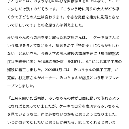
子どもたちはこのような心の叫びを直接伝えるのではなく、どこか
に少しだけ残すのだそうです。「こういう時に周りの大人がどう導
くかで子どもの人生は変わります。小さな発信を絶対に見落とさな
いでほしいです」と杉之原さんは訴えました。
みいちゃんの心の声を受け取った杉之原さんは、「ケーキ屋さんと
いう環境を与えてあげたら、病気を治す『特効薬』になるかもしれ
ない」と思い立ち、長野大学の高木教授の講演を元に「場面緘黙の
症状を改善に向けた10年治療計画」を制作し、9月にはお菓子工房の
建設に着工しました。2020年1月には「みいちゃんの菓子工房」が
完成。杉之原さんがオーナー、みいちゃんが店長という形でプレオ
ープンしました。
「工房を開いた当初は、みいちゃんの体が自由に動いて喋れるよう
になればと思っていましたが、ケーキで自分を表現するみいちゃん
を見ているうちに、声は必要ないのかもと思うようになりました。
いつか自分で話したいと思う日が来たら、話してくれると思いま