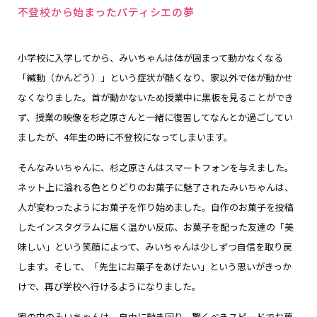
不登校から始まったパティシエの夢
小学校に入学してから、みいちゃんは体が固まって動かなくなる
「緘動（かんどう）」という症状が酷くなり、家以外で体が動かせ
なくなりました。首が動かないため授業中に黒板を見ることができ
ず、授業の映像を杉之原さんと一緒に復習してなんとか過ごしてい
ましたが、4年生の時に不登校になってしまいます。
そんなみいちゃんに、杉之原さんはスマートフォンを与えました。
ネット上に溢れる色とりどりのお菓子に魅了されたみいちゃんは、
人が変わったようにお菓子を作り始めました。自作のお菓子を投稿
したインスタグラムに届く温かい反応、お菓子を配った友達の「美
味しい」という笑顔によって、みいちゃんは少しずつ自信を取り戻
します。そして、「先生にお菓子をあげたい」という思いがきっか
けで、再び学校へ行けるようになりました。
家の中のみいちゃんは、自由に動き回り、驚くべきスピードでお菓