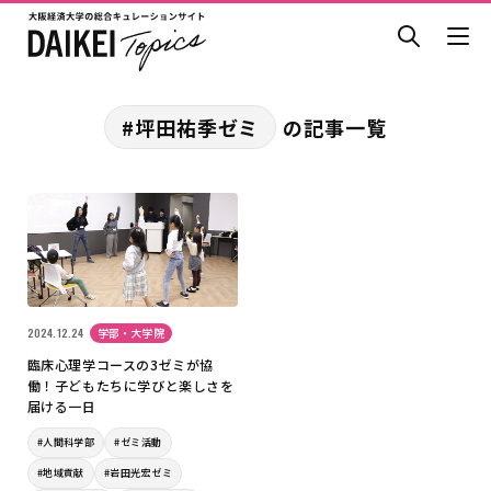
#坪田祐季ゼミ
の記事一覧
2024.12.24
学部・大学院
臨床心理学コースの3ゼミが協
働！子どもたちに学びと楽しさを
届ける一日
#人間科学部
#ゼミ活動
#地域貢献
#岩田光宏ゼミ