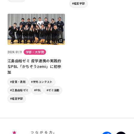
#経営学部
2024.01.11
学部・大学院
江島由裕ゼミ 産学連携の実践的
なPBL「かちぞうzemi」に初参
加
#受賞・表彰
#学外コンテスト
#江島由裕ゼミ
#PBL
#ゼミ活動
#経営学部