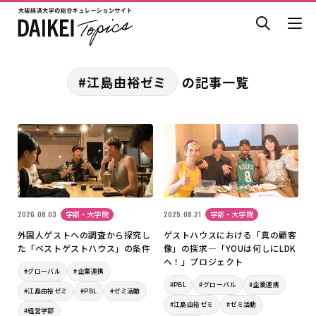
#江島由裕ゼミ
の記事一覧
2026.08.03
学部・大学院
2025.08.21
学部・大学院
外国人ゲストへの調査から探究し
ゲストハウスにおける「真の顧客
た「ベストゲストハウス」の条件
像」の探求―「YOUは何しにLDK
へ！」プロジェクト
#グローバル
#企業連携
#PBL
#グローバル
#企業連携
#江島由裕ゼミ
#PBL
#ゼミ活動
#江島由裕ゼミ
#ゼミ活動
#経営学部