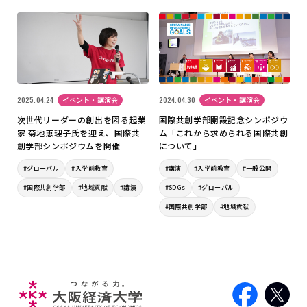
2025.04.24
イベント・講演会
2024.04.30
イベント・講演会
次世代リーダーの創出を図る起業
国際共創学部開設記念シンポジウ
家 菊地恵理子氏を迎え、国際共
ム「これから求められる国際共創
創学部シンポジウムを開催
について」
#グローバル
#入学前教育
#講演
#入学前教育
#一般公開
#国際共創学部
#地域貢献
#講演
#SDGs
#グローバル
#国際共創学部
#地域貢献