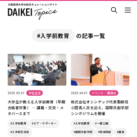
#入学前教育
の記事一覧
2026.05.07
学生生活
2026.04.07
イベント・講演会
大学生が教える入学前教育（早期
株式会社オシンテック代表取締役
合格者対象） ― 講義・交流・メ
小田真人氏を迎え、国際共創学部
タバースまで
シンポジウムを開催
#入学前教育
#ピア・サポーター
#入学前教育
#一般公開
#入学前交流会
#国際共創学部
#地域貢献
#講演