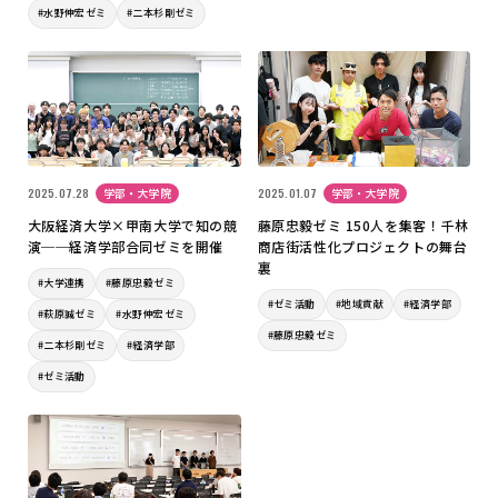
#水野伸宏ゼミ
#二本杉剛ゼミ
2025.07.28
学部・大学院
2025.01.07
学部・大学院
大阪経済大学×甲南大学で知の競
藤原忠毅ゼミ 150人を集客！千林
演──経済学部合同ゼミを開催
商店街活性化プロジェクトの舞台
裏
#大学連携
#藤原忠毅ゼミ
#ゼミ活動
#地域貢献
#経済学部
#萩原誠ゼミ
#水野伸宏ゼミ
#藤原忠毅ゼミ
#二本杉剛ゼミ
#経済学部
#ゼミ活動