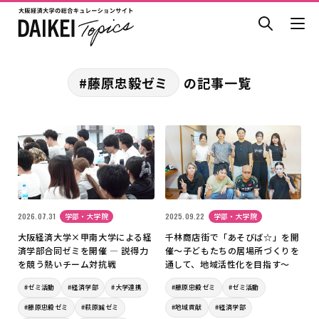
#藤原忠毅ゼミ
の記事一覧
2026.07.31
学部・大学院
2025.09.22
学部・大学院
大阪経済大学×甲南大学による経
千林商店街で「あそびば☆」を開
済学部合同ゼミを開催 ― 説得力
催～子どもたちの居場所づくりを
を競う熱いチーム対抗戦
通して、地域活性化を目指す～
#ゼミ活動
#経済学部
#大学連携
#藤原忠毅ゼミ
#ゼミ活動
#藤原忠毅ゼミ
#萩原誠ゼミ
#地域貢献
#経済学部