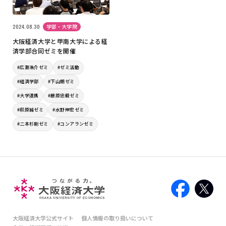
2024.08.30
学部・大学院
大阪経済大学と甲南大学による経
済学部合同ゼミを開催
#広瀬浩介ゼミ
#ゼミ活動
#経済学部
#下山朗ゼミ
#大学連携
#藤原忠毅ゼミ
#萩原誠ゼミ
#水野伸宏ゼミ
#二本杉剛ゼミ
#コンアランゼミ
大阪経済大学公式サイト
個人情報の取り扱いについて