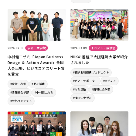
2024.07.10
学部・大学院
2024.07.09
イベント・講演会
中村健二ゼミ「Japan Business
NHKの番組で大阪経済大学が紹介
Design ＆ Action Award」全国
されました
大会出場、ビジネスアスリート賞
#福学地域連携プロジェクト
を受賞
#ピア・サポーター
#メディア
#受賞・表彰
#ゼミ活動
#ゼミ活動
#情報社会学部
#情報社会学部
#中村健二ゼミ
#浅田拓史ゼミ
#学外コンテスト