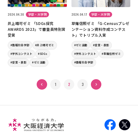
2024.04.30
学部・大学院
2024.04.17
学部・大学院
井上晴可ゼミ 「SDGs探究
草薙信照ゼミ 「G-Censusプレゼ
AWARDS 2023」で審査員特別賞
ンテーション資料作成コンテス
受賞
ト」でトリプル入賞
#情報社会学部
#井上晴可ゼミ
#ゼミ活動
#受賞・表彰
#学外コンテスト
#SDGs
#学外コンテスト
#草薙信照ゼミ
#受賞・表彰
#ゼミ活動
#情報社会学部
« 前へ
1
2
次へ »
3