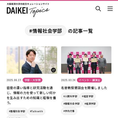
#情報社会学部
の記事一覧
2025.06.27
学部・大学院
2025.03.24
イベント・講演会
密度の濃い指導と研究活動を通
名誉教授懇談会を開催しました
じ、情報の力を使って新しい何か
#人間科学部
#経営学部
を生み出すための知識と経験を養
う。
#情報社会学部
#経済学部
#学内行事
#情報社会学部
#Talk with