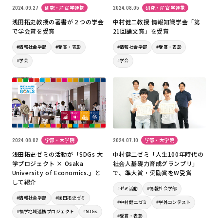
2024.09.27
研究・産官学連携
2024.08.05
研究・産官学連携
浅田拓史教授の著書が２つの学会
中村健二教授 情報知識学会「第
で学会賞を受賞
21回論文賞」を受賞
#情報社会学部
#受賞・表彰
#情報社会学部
#受賞・表彰
#学会
#学会
2024.08.02
学部・大学院
2024.07.10
学部・大学院
浅田拓史ゼミの活動が「SDGs 大
中村健二ゼミ「人生100年時代の
学プロジェクト × Osaka
社会人基礎力育成グランプリ」
University of Economics.」と
で、準大賞・奨励賞をW受賞
して紹介
#ゼミ活動
#情報社会学部
#情報社会学部
#浅田拓史ゼミ
#中村健二ゼミ
#学外コンテスト
#福学地域連携プロジェクト
#SDGs
#受賞・表彰