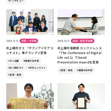
#インタビュー
2024.12.11
学部・大学院
2024.10.11
研究・産官学連携
井上晴可ゼミ 「テクノアイデアコ
井上晴可准教授 カンファレンス
ンテスト」準グランプリ受賞
「The Conference of Digital
Life vol.2」でGood
#ゼミ活動
#情報社会学部
Presentation Awardを受賞
#井上晴可ゼミ
#学外コンテスト
#受賞・表彰
#情報社会学部
#受賞・表彰