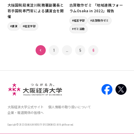
大阪国税局東淀川税務署副署長と
古賀敬作ゼミ 「地域連携フォー
若手国税専門官による講演会を開
ラムOsaka in 2022」報告
催
#経営学部
#古賀敬作ゼミ
#講演
#経営学部
#ゼミ活動
« 前へ
1
…
5
6
大阪経済大学公式サイト
個人情報の取り扱いについて
企業・報道関係の皆様へ
Copyright © 2023 OSAKA UNIVERSITY OF ECONOMICS All Right Reserved.