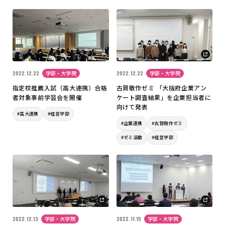
2022.12.22
学部・大学院
2022.12.22
学部・大学院
指定校推薦入試（高大連携）合格
古賀敬作ゼミ 「大阪府企業アン
者対象事前学習会を開催
ケート調査結果」を企業担当者に
向けて発表
#高大連携
#経営学部
#企業連携
#古賀敬作ゼミ
#ゼミ活動
#経営学部
2022.12.13
学部・大学院
2022.11.15
学部・大学院