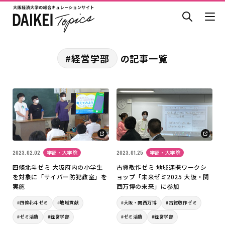
#経営学部
の記事一覧
2023.02.02
学部・大学院
2023.01.25
学部・大学院
四條北斗ゼミ 大阪府内の小学生
古賀敬作ゼミ 地域連携ワークシ
を対象に「サイバー防犯教室」を
ョップ「未来ゼミ2025 大阪・関
実施
西万博の未来」に参加
#四條北斗ゼミ
#地域貢献
#大阪・関西万博
#古賀敬作ゼミ
#ゼミ活動
#経営学部
#ゼミ活動
#経営学部