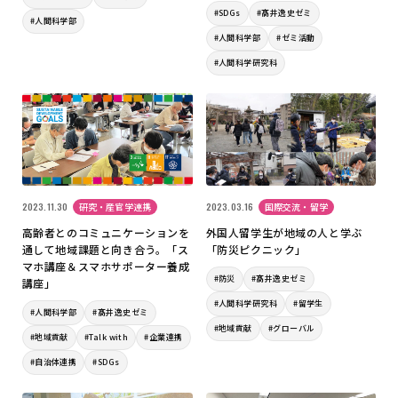
#SDGs
#髙井逸史ゼミ
#人間科学部
#人間科学部
#ゼミ活動
#人間科学研究科
2023.11.30
研究・産官学連携
2023.03.16
国際交流・留学
高齢者とのコミュニケーションを
外国人留学生が地域の人と学ぶ
通して地域課題と向き合う。「ス
「防災ピクニック」
マホ講座＆スマホサポーター養成
#防災
#髙井逸史ゼミ
講座」
#人間科学研究科
#留学生
#人間科学部
#髙井逸史ゼミ
#地域貢献
#グローバル
#地域貢献
#Talk with
#企業連携
#自治体連携
#SDGs