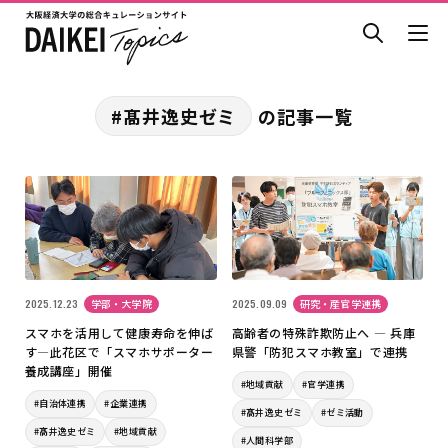
#髙井逸史ゼミ
の記事一覧
2025.12.23
学部・大学院
2025.09.09
研究・産官学連携
スマホを活用して健康寿命を伸ば
高齢者の特殊詐欺防止へ ― 兵庫
す―此花区で「スマホサポーター
県警「防犯スマホ教室」で連携
養成講座」開催
#地域貢献
#官学連携
#自治体連携
#企業連携
#髙井逸史ゼミ
#ゼミ活動
#髙井逸史ゼミ
#地域貢献
#人間科学部