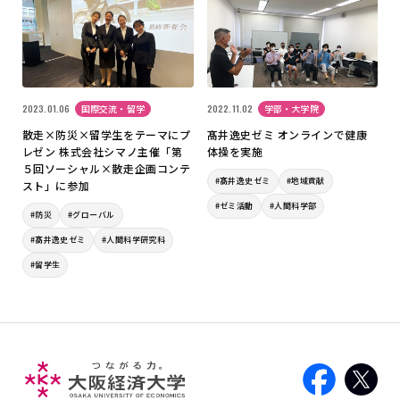
2023.01.06
国際交流・留学
2022.11.02
学部・大学院
散走×防災×留学生をテーマにプ
髙井逸史ゼミ オンラインで健康
レゼン 株式会社シマノ主催「第
体操を実施
５回ソーシャル×散走企画コンテ
#髙井逸史ゼミ
#地域貢献
スト」に参加
#ゼミ活動
#人間科学部
#防災
#グローバル
#髙井逸史ゼミ
#人間科学研究科
#留学生