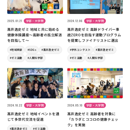
2025.01.21
学部・大学院
2024.12.06
学部・大学院
髙井逸史ゼミ 地域と共に始める
髙井逸史ゼミ 高齢ドライバー事
健康体操講座～高齢者の孤立解消
故ZEROを目指す運動プログラム
を目指して～
を提案しファイナリストに選出
#地域貢献
#SDGs
#髙井逸史ゼミ
#学外コンテスト
#髙井逸史ゼミ
#ゼミ活動
#人間科学部
#ゼミ活動
#人間科学部
2024.10.22
学部・大学院
2024.05.10
学部・大学院
髙井逸史ゼミ 地域イベントを通
髙井逸史ゼミ 高齢者を対象に
じて多世代交流を促進
「カラダとココロの健康チェッ
ク」を実施
#髙井逸史ゼミ
#ゼミ活動