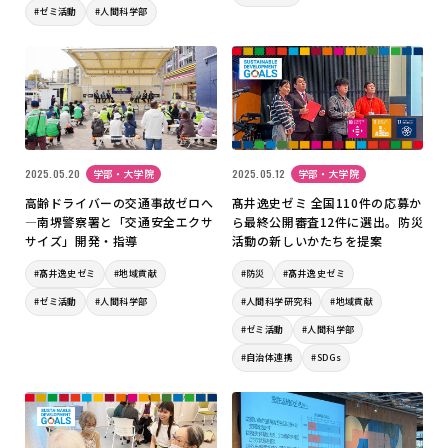
#ゼミ活動
#人間科学部
2025.05.20
学部・大学院
2025.05.12
学部・大学院
高齢ドライバーの交通事故ゼロへ
髙井逸史ゼミ 全国110件の応募か
―南堺警察署と「交通安全エクサ
ら最終公開審査12件に選出。防災
サイズ」開発・指導
活動の新しいかたちを提案
#髙井逸史ゼミ
#地域貢献
#防災
#髙井逸史ゼミ
#ゼミ活動
#人間科学部
#人間科学研究科
#地域貢献
#ゼミ活動
#人間科学部
#自治体連携
#SDGs