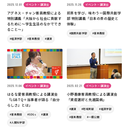
2025.12.01
イベント・講演会
2025.11.26
イベント・講演会
アグネス・チャン客員教授による
煎茶を学び、味わうー国際共創学
特別講義「大阪から社会に貢献す
部 特別講義「日本の茶の歴史と
るために～学生生活のなかででき
体験」
ること～」
#国際共創学部
#客員教授
#経済学部
#客員教授
#講演
2025.11.04
イベント・講演会
2025.02.21
イベント・講演会
はるな愛客員教授による講演会
小野善康客員教授による講演会
「LGBTQ＋当事者が語る『自分
「資産選好と先進国病」
らしさ』とは」
#講演
#地域貢献
#経済学部
#客員教授
#SDGs
#講演
#客員教授
#一般公開
#人間科学部