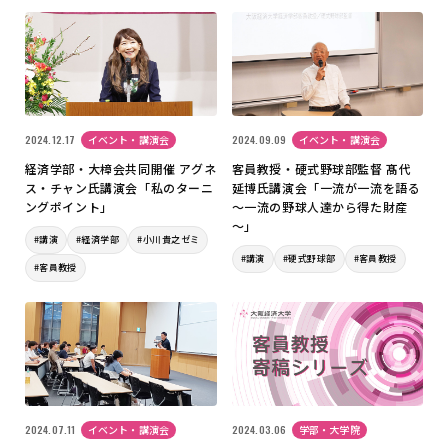
2024.12.17
イベント・講演会
2024.09.09
イベント・講演会
経済学部・大樟会共同開催 アグネ
客員教授・硬式野球部監督 髙代
ス・チャン氏講演会「私のターニ
延博氏講演会「一流が一流を語る
ングポイント」
～一流の野球人達から得た財産
～」
#講演
#経済学部
#小川貴之ゼミ
#講演
#硬式野球部
#客員教授
#客員教授
2024.07.11
イベント・講演会
2024.03.06
学部・大学院