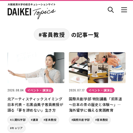
#客員教授
の記事一覧
2026.08.04
イベント・講演会
2026.07.17
イベント・講演会
元アーティスティックスイミング
国際共創学部 特別講義「煎茶道
日本代表・石黒由美子客員教授が
～日本の茶の歴史と体験～」―
語る「夢を諦めない」生き方
海外留学に備える実践教育
#人間科学部
#講演
#客員教授
#国際共創学部
#客員教授
#キャリア