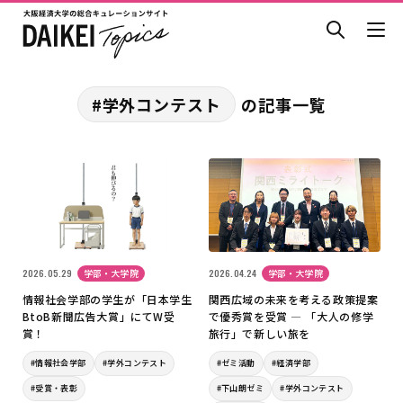
#学外コンテスト
の記事一覧
2026.05.29
学部・大学院
2026.04.24
学部・大学院
情報社会学部の学生が「日本学生
関西広域の未来を考える政策提案
BtoB新聞広告大賞」にてW受
で優秀賞を受賞 ― 「大人の修学
賞！
旅行」で新しい旅を
#情報社会学部
#学外コンテスト
#ゼミ活動
#経済学部
#受賞・表彰
#下山朗ゼミ
#学外コンテスト