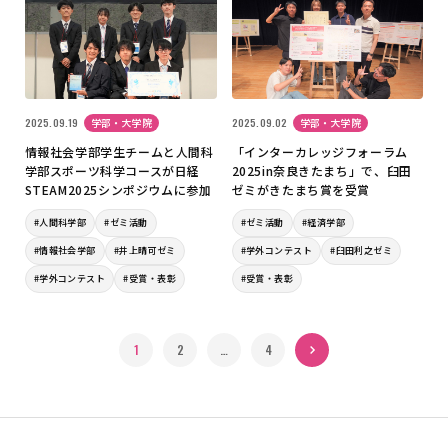
2025.09.19
学部・大学院
2025.09.02
学部・大学院
情報社会学部学生チームと人間科
「インターカレッジフォーラム
学部スポーツ科学コースが日経
2025in奈良きたまち」で、臼田
STEAM2025シンポジウムに参加
ゼミがきたまち賞を受賞
#人間科学部
#ゼミ活動
#ゼミ活動
#経済学部
#情報社会学部
#井上晴可ゼミ
#学外コンテスト
#臼田利之ゼミ
#学外コンテスト
#受賞・表彰
#受賞・表彰
1
2
…
次へ »
4