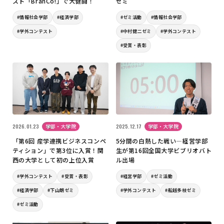
スト「BranCo!」で大健闘！
ゼミ
#情報社会学部
#経済学部
#ゼミ活動
#情報社会学部
#学外コンテスト
#中村健二ゼミ
#学外コンテスト
#受賞・表彰
2026.01.23
学部・大学院
2025.12.17
学部・大学院
「第6回 産学連携ビジネスコンペ
5分間の白熱した戦い―経営学部
ティション」で第3位に入賞！関
生が第16回全国大学ビブリオバト
西の大学として初の上位入賞
ル出場
#学外コンテスト
#受賞・表彰
#経営学部
#ゼミ活動
#経済学部
#下山朗ゼミ
#学外コンテスト
#船越多枝ゼミ
#ゼミ活動