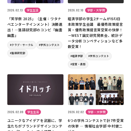
2026.02.13
学生生活
2026.02.10
学部・大学院
「笑学祭 2025」（主催：ワタナ
経済学部の学生2チームがISFJ日
ベエンターテインメント）決勝進
本政策学生会議 最優秀政策提言
出！―落語研究部のコンビ『幽霊
賞・優秀政策提言賞受賞の快挙！
幽霊』
－WEST論文研究発表会、統計デ
ータ分析コンペティションなど多
#クラブ・サークル
#学外コンテスト
数受賞！
#落語研究部
#経済学部
#学外コンテスト
#受賞・表彰
2026.02.09
学生生活
2026.02.02
学部・大学院
ユニークなアイデアを武器に、学
6つの学外コンテストで計7件受賞
生たちがブランドデザインコンテ
の快挙 — 情報社会学部 中村健二