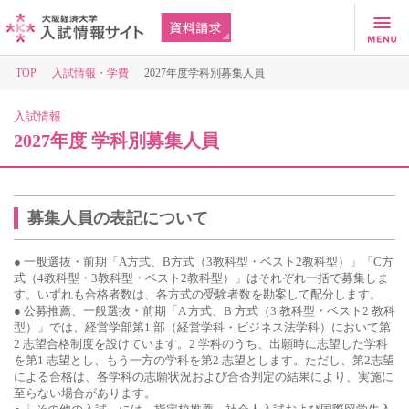
TOP
入試情報・学費
2027年度学科別募集人員
入試情報
2027年度 学科別募集人員
募集人員の表記について
● 一般選抜・前期「A方式、B方式（3教科型・ベスト2教科型）」「C方
式（4教科型・3教科型・ベスト2教科型）」はそれぞれ一括で募集しま
す。いずれも合格者数は、各方式の受験者数を勘案して配分します。
● 公募推薦、一般選抜・前期「A 方式、B 方式（3 教科型・ベスト2 教科
型）」では、経営学部第1 部（経営学科・ビジネス法学科）において第
2 志望合格制度を設けています。2 学科のうち、出願時に志望した学科
を第1 志望とし、もう一方の学科を第2 志望とします。ただし、第2志望
による合格は、各学科の志願状況および合否判定の結果により、実施に
至らない場合があります。