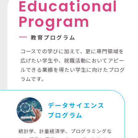
E
d
u
c
a
t
i
o
n
a
l
P
r
o
g
r
a
m
教
育
プ
ロ
グ
ラ
ム
コースでの学びに加えて、更に専門領域を
広げたい学生や、就職活動においてアピー
ルできる業績を得たい学生に向けたプログ
ラムです。
データサイエンス
プログラム
統計学、計量経済学、プログラミングな