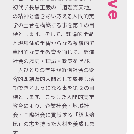
v
初代学長黒正巌の「道理貫天地」
e
の精神と響きあい応える人間的実
学の土台を構築する事を第１の目
標とします。そして、理論的学習
と現場体験学習からなる系統的で
専門的な実学教育を通じて、経済
社会の歴史・理論・政策を学び、
一人ひとりの学生が経済社会の受
容的即創造的人間として成長し活
動できるようになる事を第２の目
標とします。こうした人間的実学
教育により、企業社会・地域社
会・国際社会に貢献する「経世済
民」の志を持った人材を養成しま
す。