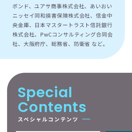
ボンド、ユアサ商事株式会社、あいおい
ニッセイ同和損害保険株式会社、信金中
央金庫、日本マスタートラスト信託銀行
株式会社、PwCコンサルティング合同会
社、大阪府庁、総務省、防衛省 など。
S
p
e
c
i
a
l
C
o
n
t
e
n
t
s
ス
ペ
シ
ャ
ル
コ
ン
テ
ン
ツ