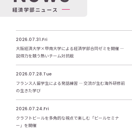
経
済
学
部
ニ
ュ
ー
ス
2026.07.31.Fri
大阪経済大学×甲南大学による経済学部合同ゼミを開催 ―
説得力を競う熱いチーム対抗戦
2026.07.28.Tue
フランス人留学生による発話練習 ― 交流が生む海外研修前
の生きた学び
2026.07.24.Fri
クラフトビールを多角的な視点で楽しむ「ビールセミナ
ー」を開催