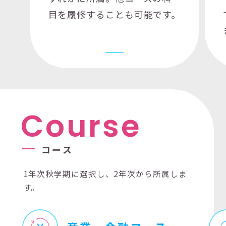
目を履修することも可能です。
C
o
u
r
s
e
コ
ー
ス
1年次秋学期に選択し、2年次から所属しま
す。