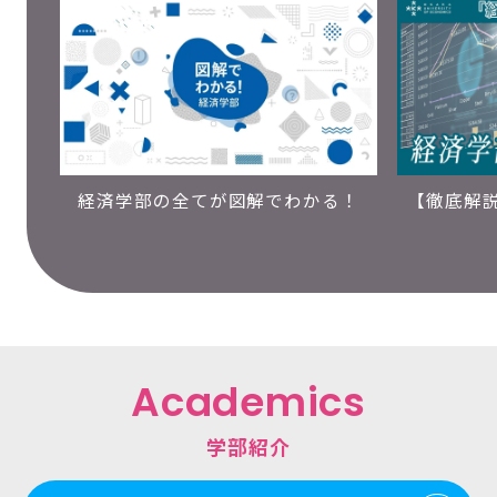
経済学部の全てが図解でわかる！
【徹底解
Academics
学部紹介