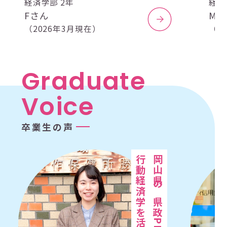
経済学部 2年
経済
Fさん
M
（2026年3月現在）
（2
G
r
a
d
u
a
t
e
V
o
i
c
e
卒
業
生
の
声
行動経済学を活かしたい
岡山県の県政PRに携わり、