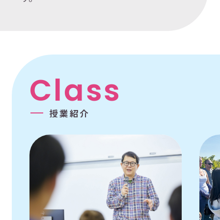
C
l
a
s
s
授
業
紹
介