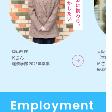
岡山県庁
大阪シ
Kさん
（本店
Mさん
経済学部 2023年卒業
経済学部
E
m
p
l
o
y
m
e
n
t