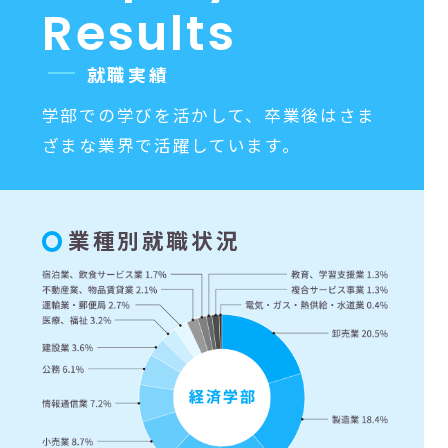
R
e
s
u
l
t
s
就
職
実
績
学部での学びを活かして、卒業後はさま
ざまな業界で活躍しています。
業種別就職状況