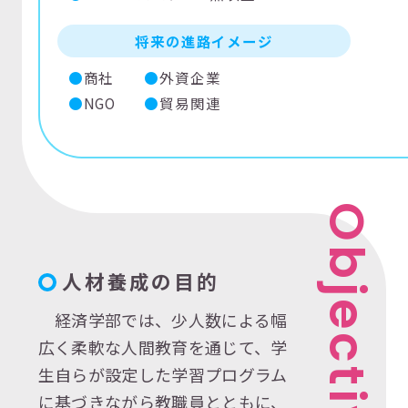
将来の進路イメージ
商社
外資企業
NGO
貿易関連
O
b
人材養成の目的
j
e
経済学部では、少人数による幅
c
広く柔軟な人間教育を通じて、学
生自らが設定した学習プログラム
t
i
に基づきながら教職員とともに、