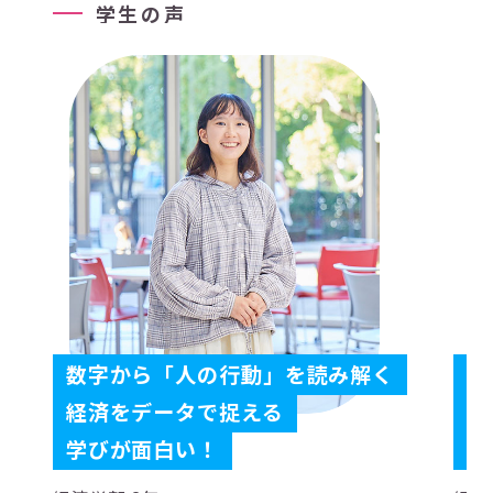
学
生
の
声
数字から「人の行動」を読み解く
金
経済をデータで捉える
役
学びが面白い！
社