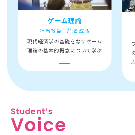
ゲーム理論
担当教員：芹澤 成弘
現代経済学の基礎をなすゲーム
理論の基本的概念について学ぶ
S
t
u
d
e
n
t
’
s
V
o
i
c
e