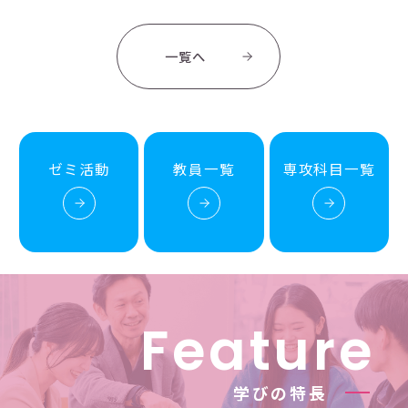
一覧へ
ゼミ活動
教員一覧
専攻科目一覧
F
e
a
t
u
r
e
学
び
の
特
長