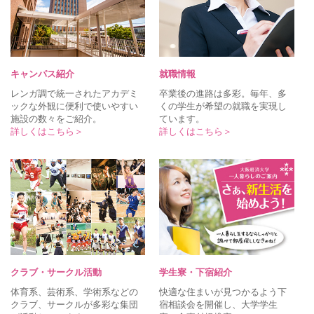
キャンパス紹介
就職情報
レンガ調で統一されたアカデミ
卒業後の進路は多彩。毎年、多
ックな外観に便利で使いやすい
くの学生が希望の就職を実現し
施設の数々をご紹介。
ています。
詳しくはこちら＞
詳しくはこちら＞
クラブ・サークル活動
学生寮・下宿紹介
体育系、芸術系、学術系などの
快適な住まいが見つかるよう下
クラブ、サークルが多彩な集団
宿相談会を開催し、大学学生