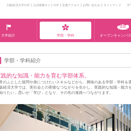
文
大阪経済大学TOP
入試情報サイトTOP
交通アクセス
お問い合わせ
サイトマップ
大学紹介
学部・学科
オープンキャンパス
学部・学科紹介
実践的な知識・能力を育む学部体系。
常のふとした疑問や身につけたいスキルなどから、興味のある学部・学科を
阪経済大学では、実社会との密接なつながりを生かし、実践的な知識・能力
知りたい」思いが「学び」となり、その先の進路へつながります。