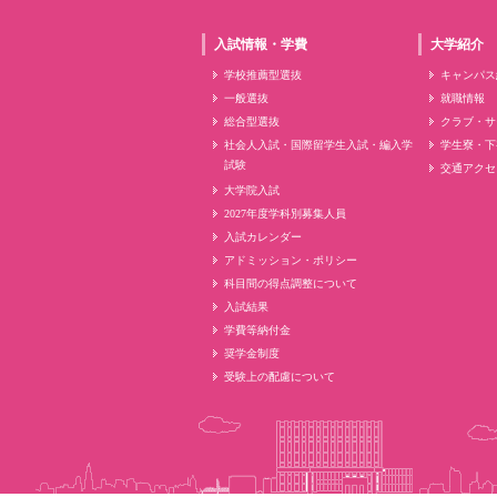
入試情報・学費
大学紹介
学校推薦型選抜
キャンパス
一般選抜
就職情報
総合型選抜
クラブ・サ
社会人入試・国際留学生入試・編入学
学生寮・下
試験
交通アクセ
大学院入試
2027年度学科別募集人員
入試カレンダー
アドミッション・ポリシー
科目間の得点調整について
入試結果
学費等納付金
奨学金制度
受験上の配慮について