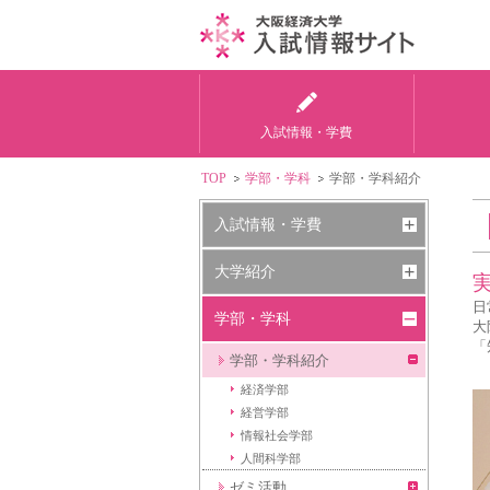
入試情報・学費
TOP
学部・学科
学部・学科紹介
入試情報・学費
大学紹介
日
学部・学科
大
「
学部・学科紹介
経済学部
経営学部
情報社会学部
人間科学部
ゼミ活動