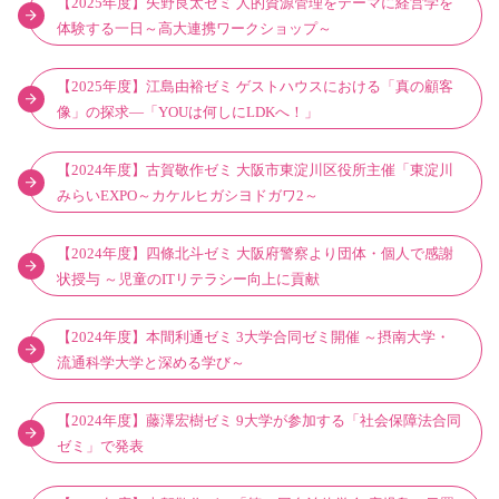
【2025年度】矢野良太ゼミ 人的資源管理をテーマに経営学を
体験する一日～高大連携ワークショップ～
【2025年度】江島由裕ゼミ ゲストハウスにおける「真の顧客
像」の探求―「YOUは何しにLDKへ！」
【2024年度】古賀敬作ゼミ 大阪市東淀川区役所主催「東淀川
みらいEXPO～カケルヒガシヨドガワ2～
【2024年度】四條北斗ゼミ 大阪府警察より団体・個人で感謝
状授与 ～児童のITリテラシー向上に貢献
【2024年度】本間利通ゼミ 3大学合同ゼミ開催 ～摂南大学・
流通科学大学と深める学び～
【2024年度】藤澤宏樹ゼミ 9大学が参加する「社会保障法合同
ゼミ」で発表