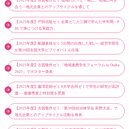
【2025年度】古賀敬作ゼミ 地域の人々と一緒に、地域に向き
合う―地元企業とのアップサイクルを通して
【2025年度】戸田信聡ゼミ 企業と二人三脚で学んだ半年間―P
BLで身につける実践力
【2025年度】船越多枝ゼミ 5分間の白熱した戦い―経営学部生
が第16回全国大学ビブリオバトル出場
【2025年度】古賀敬作ゼミ「地域連携学生フォーラム in Osaka
2025」でポスター発表
【2025年度】藤澤宏樹ゼミ 9大学合同ゼミで学生の研究が高評
価 ― 最優秀賞と特別賞を受賞
【2025年度】古賀敬作ゼミ「第39回自治体学会 長野大会」で
地元企業とのアップサイクル活動を発表