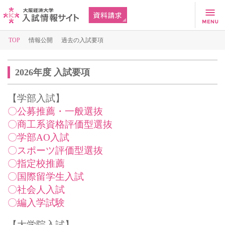
TOP
情報公開
過去の入試要項
2026年度 入試要項
【学部入試】
〇公募推薦・一般選抜
〇商工系資格評価型選抜
〇学部AO入試
〇スポーツ評価型選抜
〇指定校推薦
〇国際留学生入試
〇社会人入試
〇編入学試験
【大学院入試】