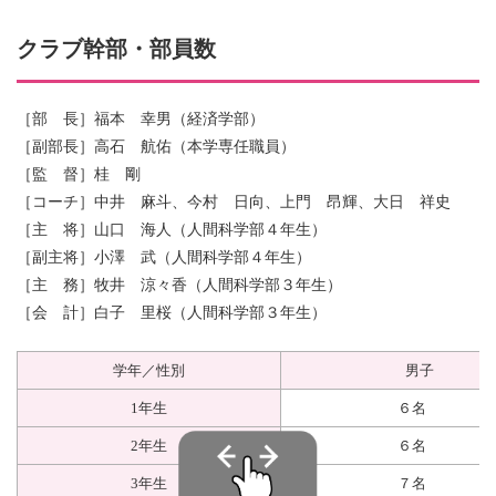
クラブ幹部・部員数
［部 長］福本 幸男（経済学部）
［副部長］高石 航佑（本学専任職員）
［監 督］桂 剛
［コーチ］中井 麻斗、今村 日向、上門 昂輝、大日 祥史
［主 将］山口 海人（人間科学部４年生）
［副主将］小澤 武（人間科学部４年生）
［主 務］牧井 涼々香（人間科学部３年生）
［会 計］白子 里桜（人間科学部３年生）
学年／性別
男子
1年生
６名
2年生
６名
3年生
７名