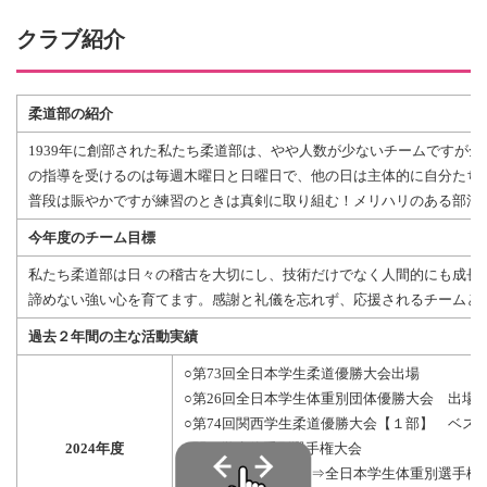
クラブ紹介
柔道部の紹介
1939年に創部された私たち柔道部は、やや人数が少ないチームですが
の指導を受けるのは毎週木曜日と日曜日で、他の日は主体的に自分たち
普段は賑やかですが練習のときは真剣に取り組む！メリハリのある部活
今年度のチーム目標
私たち柔道部は日々の稽古を大切にし、技術だけでなく人間的にも成長
諦めない強い心を育てます。感謝と礼儀を忘れず、応援されるチームと
過去２年間の主な活動実績
○第73回全日本学生柔道優勝大会出場
○第26回全日本学生体重別団体優勝大会 出場
○第74回関西学生柔道優勝大会【１部】 ベス
2024年度
○関西学生体重別選手権大会
杉山力人 第３位⇒全日本学生体重別選手権