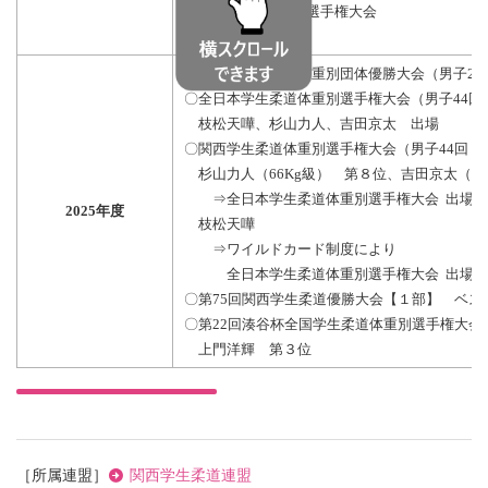
○全日本学生体重別選手権大会
杉山力人 出場
〇全日本学生柔道体重別団体優勝大会（男子27
〇全日本学生柔道体重別選手権大会（男子44回
枝松天嘩、杉山力人、吉田京太 出場
〇関西学生柔道体重別選手権大会（男子44回 
杉山力人（66Kg級） 第８位、吉田京太（90
⇒全日本学生柔道体重別選手権大会 出場権
2025年度
枝松天嘩
⇒ワイルドカード制度により
全日本学生柔道体重別選手権大会 出場権
〇第75回関西学生柔道優勝大会【１部】 ベスト
〇第22回湊谷杯全国学生柔道体重別選手権大会
上門洋輝 第３位
［所属連盟］
関西学生柔道連盟