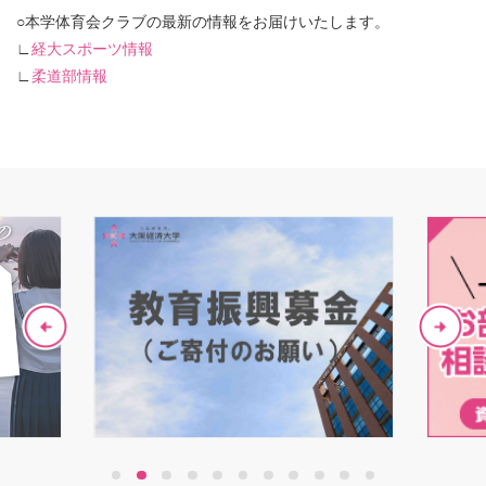
○本学体育会クラブの最新の情報をお届けいたします。
∟
経大スポーツ情報
∟
柔道部情報
1
2
3
4
5
6
7
8
9
10
11