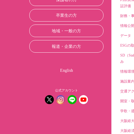
証評価
卒業生の方
財務・
情報公
地域・一般の方
データ
ESGの
報道・企業の方
SD（Sta
み
English
情報環
施設案
公式アカウント
交通ア
開室・
学歌・
大阪経
大阪経