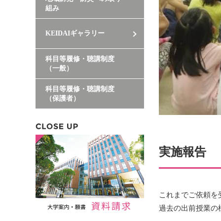
組み
KEIDAIギャラリー
科目等履修・聴講制度
（一般）
科目等履修・聴講制度
（保護者）
実施報告
これまでご依頼を
過去の出前授業の