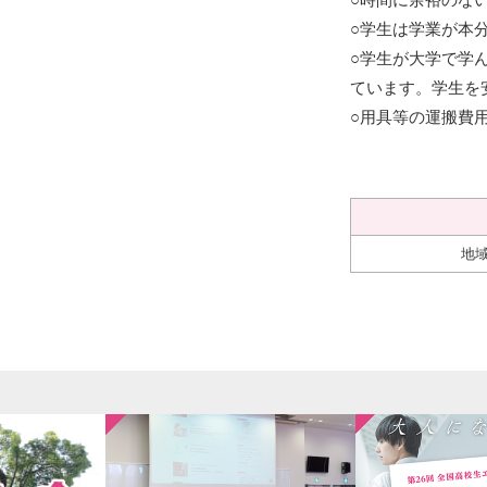
○時間に余裕のな
○学生は学業が本
○学生が大学で学
ています。学生を
○用具等の運搬費
地