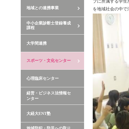
ブに所属する学生
地域との連携事業
を地域社会の中で
中小企業診断士登録養成
課程
大学間連携
スポーツ・文化センター
心理臨床センター
経営・ビジネス法情報セ
ンター
大経大ENT塾
地域防犯・防災への取り