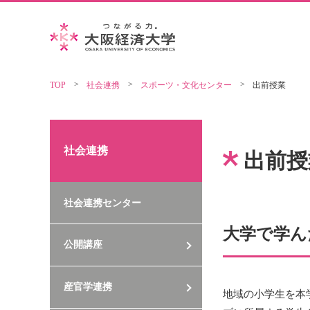
TOP
社会連携
スポーツ・文化センター
出前授業
社会連携
出前授
社会連携センター
大学で学ん
公開講座
産官学連携
地域の小学生を本