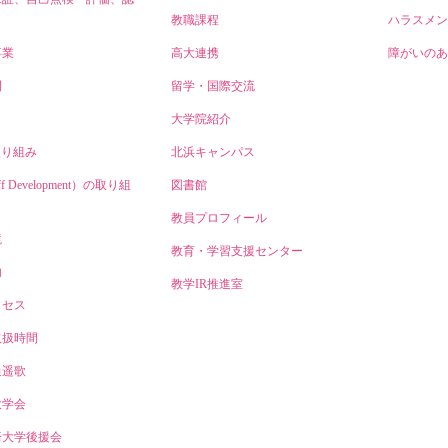
教職課程
ハラスメン
事業
高大連携
障がいのあ
開
留学・国際交流
大学院紹介
取り組み
北浜キャンパス
ff Development）の取り組
図書館
教員プロフィール
境
教育・学習支援センター
内
教学IR推進室
クセス
取扱時間
逍遥歌
大学会
済大学後援会