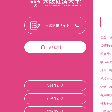
入試情報サイト
理念・
100周年
資料請求
理事長
学長紹
沿革・
学校法
受験生の方
組織・
客員教
在学生の方
特命教
保護者の方
内部質