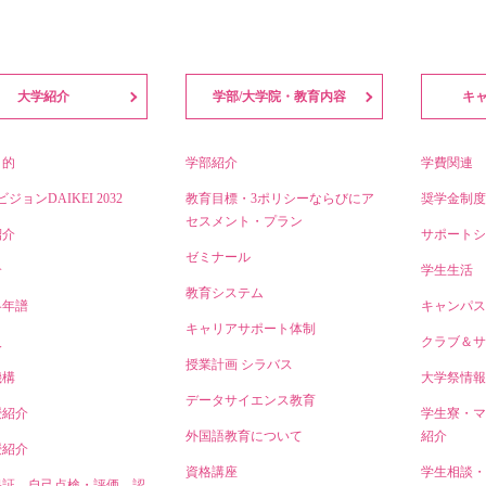
大学紹介
学部/大学院・教育内容
キ
目的
学部紹介
学費関連
ビジョンDAIKEI 2032
教育目標・3ポリシーならびにア
奨学金制度
セスメント・プラン
紹介
サポートシ
ゼミナール
介
学生生活
教育システム
略年譜
キャンパス
キャリアサポート体制
人
クラブ＆サ
授業計画 シラバス
機構
大学祭情報
データサイエンス教育
授紹介
学生寮・マ
外国語教育について
紹介
授紹介
資格講座
学生相談・
保証、自己点検・評価、認