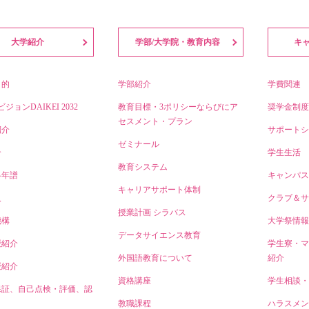
大学紹介
学部/大学院・教育内容
キ
目的
学部紹介
学費関連
ビジョンDAIKEI 2032
教育目標・3ポリシーならびにア
奨学金制度
セスメント・プラン
紹介
サポートシ
ゼミナール
介
学生生活
教育システム
略年譜
キャンパス
キャリアサポート体制
人
クラブ＆サ
授業計画 シラバス
機構
大学祭情報
データサイエンス教育
授紹介
学生寮・マ
外国語教育について
紹介
授紹介
資格講座
学生相談・
保証、自己点検・評価、認
教職課程
ハラスメン