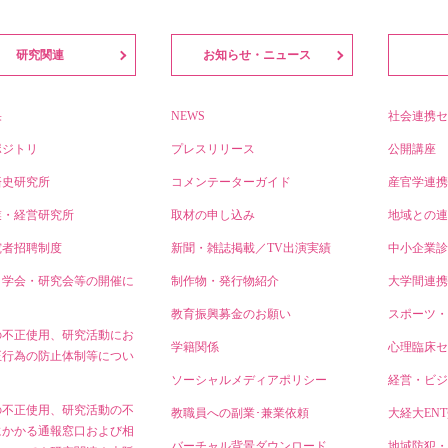
研究関連
お知らせ・ニュース
果
NEWS
社会連携セ
ポジトリ
プレスリリース
公開講座
済史研究所
コメンテーターガイド
産官学連携
業・経営研究所
取材の申し込み
地域との連
究者招聘制度
新聞・雑誌掲載／TV出演実績
中小企業診
・学会・研究会等の開催に
制作物・発行物紹介
大学間連携
教育振興募金のお願い
スポーツ・
の不正使用、研究活動にお
学籍関係
心理臨床セ
正行為の防止体制等につい
ソーシャルメディアポリシー
経営・ビジ
の不正使用、研究活動の不
教職員への副業･兼業依頼
大経大EN
にかかる通報窓口および相
バーチャル背景ダウンロード
地域防犯・