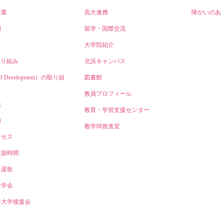
事業
高大連携
障がいのあ
開
留学・国際交流
大学院紹介
取り組み
北浜キャンパス
ff Development）の取り組
図書館
教員プロフィール
境
教育・学習支援センター
内
教学IR推進室
クセス
取扱時間
逍遥歌
大学会
済大学後援会