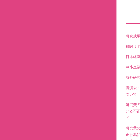
研究成
機関リ
日本経
中小企
海外研
講演会
ついて
研究費
ける不
て
研究費
正行為