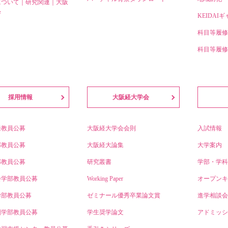
について｜研究関連｜大阪
学
KEIDAI
科目等履修
科目等履修
採用情報
大阪経大学会
通教員公募
大阪経大学会会則
入試情報
部教員公募
大阪経大論集
大学案内
部教員公募
研究叢書
学部・学科
会学部教員公募
Working Paper
オープンキ
学部教員公募
ゼミナール優秀卒業論文賞
進学相談会
創学部教員公募
学生奨学論文
アドミッシ