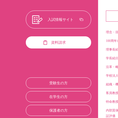
入試情報サイト
理念・
100周年
資料請求
理事長
学長紹
沿革・
学校法
受験生の方
組織・
客員教
在学生の方
特命教
保護者の方
内部質
証評価