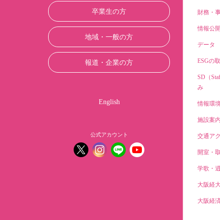
卒業生の方
財務・
情報公
地域・一般の方
データ
ESGの
報道・企業の方
SD（Sta
み
English
情報環
施設案
公式アカウント
交通ア
開室・
学歌・
大阪経
大阪経