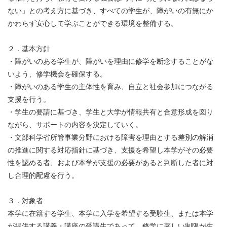
ない」との考え方に基づき、すべての学生が、障がいの有無にか
かわらず安心して学ぶことができる環境を整備する。
２．基本方針
・障がいのある学生が、障がいを理由に修学を断念することがな
いよう、修学機会を確保する。
・障がいのある学生の主体性を育み、自立と社会参加につながる
支援を行う。
・学生の要請に基づき、学生と大学が情報共有と合意形成を図り
ながら、サポートの内容を決定していく。
・文部科学省所管事業分野における障害を理由とする差別の解消
の推進に関する対応指針に基づき、支援を希望し本学がその必要
性を認める者、および本学が支援の必要があると判断した者に対
し合理的配慮を行う。
３．対象者
本学に在籍する学生、本学に入学を希望する受験生、または本学
が提供する講義・講座の受講生であって、修学に著しい制限が生