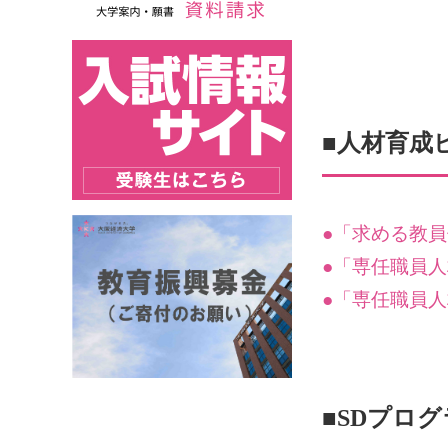
■人材育成
●「求める教
●「専任職員人
●「専任職員人
■SDプロ