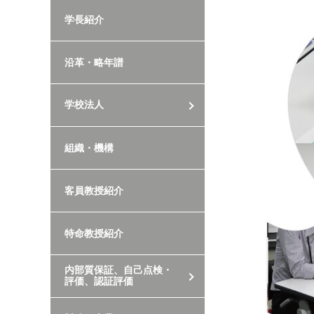
学長紹介
沿革・略年譜
学校法人
組織・機構
客員教授紹介
特命教授紹介
内部質保証、自己点検・
評価、認証評価