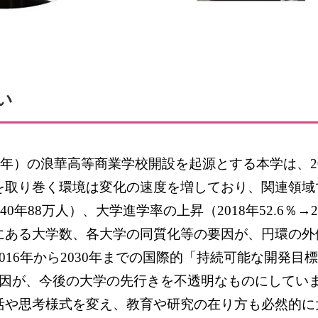
い
年）の浪華高等商業学校開設を起源とする本学は、
2
を取り巻く環境は変化の速度を増しており、関連領域
40
年
88
万人）、大学進学率の上昇（
2018
年
52.6
％→
2
にある大学数、各大学の同質化等の要因が、円環の外
016
年から
2030
年までの国際的「持続可能な開発目標
因が、今後の大学の先行きを不透明なものにしてい
活や思考様式を変え、教育や研究の在り方も必然的に