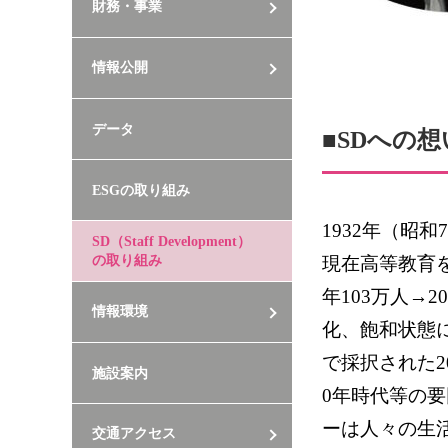
財務・事業
情報公開
データ
■SDへの想
ESGの取り組み
1932
年（昭和
7
SD（Staff Development）
の取り組み
現在高等教育
年
103
万人→
20
情報環境
化、飽和状態
で採択された
2
施設案内
0
年時代等の要
ーは人々の生
交通アクセス