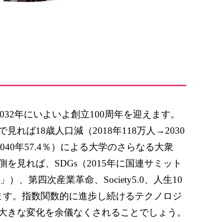
032
年にいよいよ創立
100
周年を迎えます。
で見れば
18
歳人口減（
2018
年
118
万人→
2030
040
年
57.4
％）による大学のさらなる大衆
側を見れば、
SDGs
（
2015
年に国連サミット
」）、第四次産業革命、
Society5.0
、人生
10
ます。指数関数的に進歩し続けるテクノロジ
大きな変化を余儀なくされることでしょう。