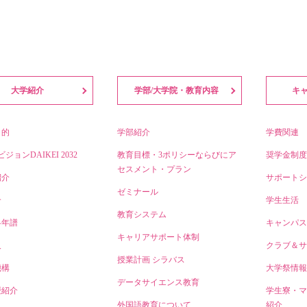
大学紹介
学部/大学院・教育内容
キ
目的
学部紹介
学費関連
ビジョンDAIKEI 2032
教育目標・3ポリシーならびにア
奨学金制度
セスメント・プラン
紹介
サポートシ
ゼミナール
介
学生生活
教育システム
略年譜
キャンパス
キャリアサポート体制
人
クラブ＆サ
授業計画 シラバス
機構
大学祭情報
データサイエンス教育
授紹介
学生寮・マ
外国語教育について
紹介