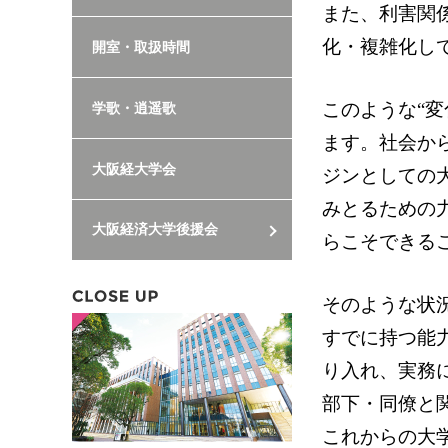
また、利害関
化・複雑化し
開室・取扱時間
このような“
学歌・逍遥歌
ます。社会か
大阪経大学会
ジンとしての
みとるための
大阪経済大学後援会
らこそできる
そのような状
すでに持つ能
り入れ、実務
部下・同僚と
これからの大