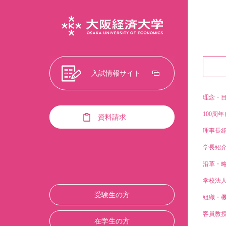
入試情報サイト
理念・
100周年
資料請求
理事長
学長紹
沿革・
学校法
受験生の方
組織・
客員教
在学生の方