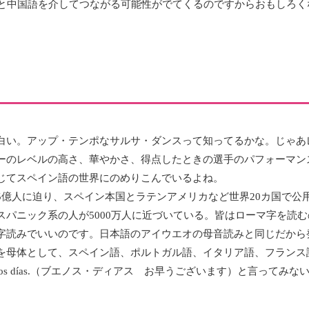
々と中国語を介してつながる可能性がでてくるのですからおもしろ
白い。アップ・テンポなサルサ・ダンスって知ってるかな。じゃあ
ーのレベルの高さ、華やかさ、得点したときの選手のパフォーマン
じてスペイン語の世界にのめりこんでいるよね。
5億人に迫り、スペイン本国とラテンアメリカなど世界20カ国で公
スパニック系の人が5000万人に近づいている。皆はローマ字を読
字読みでいいのです。日本語のアイウエオの母音読みと同じだから
を母体として、スペイン語、ポルトガル語、イタリア語、フランス
nos días.（ブエノス・ディアス お早うございます）と言ってみな