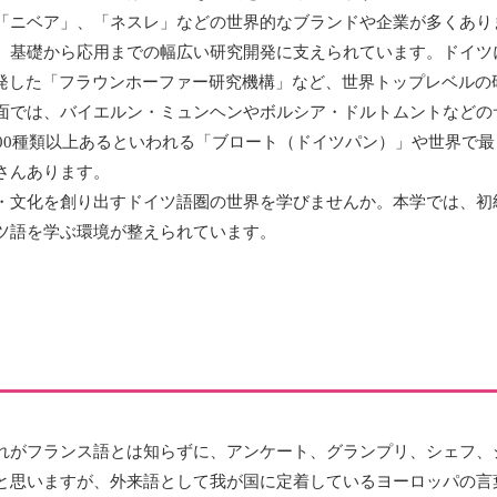
「ニベア」、「ネスレ」などの世界的なブランドや企業が多くあり
、基礎から応用までの幅広い研究開発に支えられています。ドイツ
開発した「フラウンホーファー研究機構」など、世界トップレベルの
面では、バイエルン・ミュンヘンやボルシア・ドルトムントなどの
000種類以上あるといわれる「ブロート（ドイツパン）」や世界で
さんあります。
・文化を創り出すドイツ語圏の世界を学びませんか。本学では、初
ツ語を学ぶ環境が整えられています。
れがフランス語とは知らずに、アンケート、グランプリ、シェフ、
と思いますが、外来語として我が国に定着しているヨーロッパの言