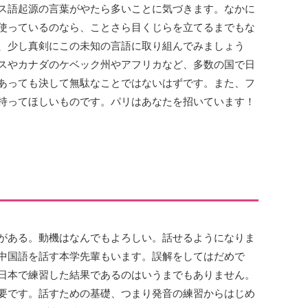
ス語起源の言葉がやたら多いことに気づきます。なかに
使っているのなら、ことさら目くじらを立てるまでもな
、少し真剣にこの未知の言語に取り組んでみましょう
スやカナダのケベック州やアフリカなど、多数の国で日
あっても決して無駄なことではないはずです。また、フ
持ってほしいものです。パリはあなたを招いています！
がある。動機はなんでもよろしい。話せるようになりま
中国語を話す本学先輩もいます。誤解をしてはだめで
日本で練習した結果であるのはいうまでもありません。
要です。話すための基礎、つまり発音の練習からはじめ