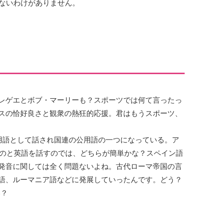
くないわけがありません。
レゲエとボブ・マーリーも？スポーツでは何て言ったっ
スの恰好良さと観衆の熱狂的応援。君はもうスポーツ、
用語として話され国連の公用語の一つになっている。ア
むのと英語を話すのでは、どちらが簡単かな？スペイン語
発音に関しては全く問題ないよね。古代ローマ帝国の言
語、ルーマニア語などに発展していったんです。どう？
い？