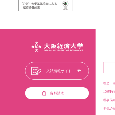
入試情報サイト
理念・
100周年
資料請求
理事長
学長紹