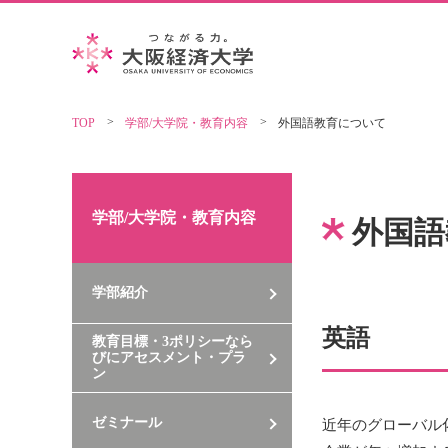
TOP
学部/大学院・教育内容
外国語教育について
学部/大学院・教育内容
外国語
学部紹介
英語
教育目標・3ポリシーなら
びにアセスメント・プラ
ン
ゼミナール
近年のグローバル