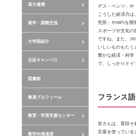
高大連携
デス・ベンツ」や
こうした経済力は
究所」やMP3を
留学・国際交流
スポーツや文化の
ですね。また、3
大学院紹介
いしいものもたく
豊かな経済・科学
北浜キャンパス
で、しっかりドイ
図書館
フランス語
教員プロフィール
教育・学習支援センター
皆さんは、普段そ
言葉を使っている
教学IR推進室