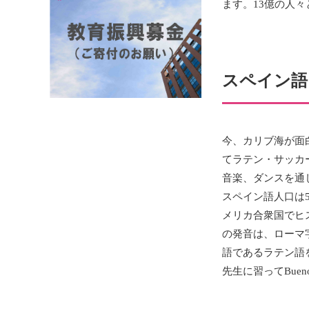
ます。13億の人
スペイン語
今、カリブ海が面
てラテン・サッカ
音楽、ダンスを通
スペイン語人口は
メリカ合衆国でヒ
の発音は、ローマ
語であるラテン語
先生に習ってBue