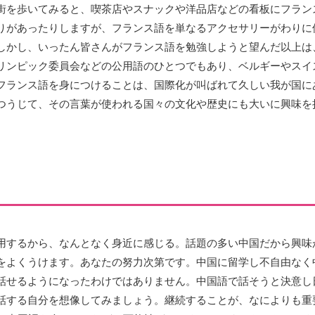
街を歩いてみると、喫茶店やスナックや洋品店などの看板にフラン
りがあったりしますが、フランス語を単なるアクセサリーがわりに
しかし、いったん皆さんがフランス語を勉強しようと望んだ以上は
リンピック委員会などの公用語のひとつでもあり、ベルギーやスイ
フランス語を身につけることは、国際化が叫ばれて久しい我が国に
つうじて、その言葉が使われる国々の文化や歴史にも大いに興味を
用するから、なんとなく身近に感じる。話題の多い中国だから興味
をよくうけます。あなたの努力次第です。中国に留学し不自由なく
話せるようになったわけではありません。中国語で話そうと決意し
話する自分を想像してみましょう。継続することが、なによりも重