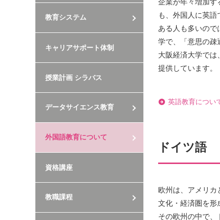
企業が年々増加す
も、外国人に英語
教育システム
ある人も多いので
学で、「意思の疎
キャリアサポート体制
大阪経済大学では
提供しています。
授業計画 シラバス
英語教育につい
データサイエンス教育
外国語教育について
ドイツ語
資格講座
欧州は、アメリカ
教職課程
文化・経済圏を形
その欧州の中で、