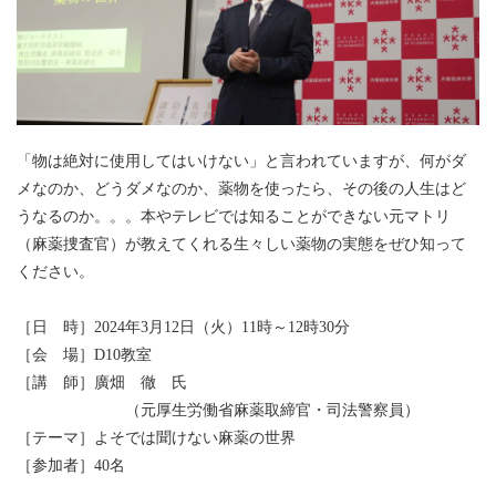
「物は絶対に使用してはいけない」と言われていますが、何がダ
メなのか、どうダメなのか、薬物を使ったら、その後の人生はど
うなるのか。。。本やテレビでは知ることができない元マトリ
（麻薬捜査官）が教えてくれる生々しい薬物の実態をぜひ知って
ください。
［日 時］2024年3月12日（火）11時～12時30分
［会 場］D10教室
［講 師］廣畑 徹 氏
（元厚生労働省麻薬取締官・司法警察員）
［テーマ］よそでは聞けない麻薬の世界
［参加者］40名