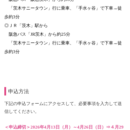
「茨木サニータウン」行に乗車、「手水ヶ谷」で下車→徒
歩約
3
分
◎ＪＲ「茨木」駅から
阪急バス「
JR
茨木」から約
25
分
「茨木サニータウン」行に乗車、「手水ヶ谷」で下車→徒
歩約
3
分
申込方法
下記の申込フォームにアクセスして、必要事項を入力して送
信してください。
＜申込締切＞2026
年4
月13日（月）～4月26日（日）⇒４月29