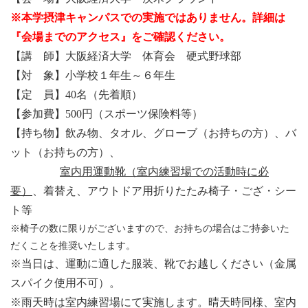
※本学摂津キャンパスでの実施ではありません。詳細は
『会場までのアクセス』を
ご確認ください。
【講 師】大阪経済大学 体育会 硬式野球部
【対 象】小学校１年生～６年生
【定 員】40名（先着順）
【参加費】500円（スポーツ保険料等）
【持ち物】飲み物、タオル、グローブ
（お持ちの方）
、
バ
ット（お持ちの方）、
室内用運動靴（室内練習場での活動時に必
要）
、
着替え、
アウトドア用折りたたみ椅子・ござ・シー
ト等
※椅子の数に限りがございますので、お持ちの場合はご持参いた
だくことを推奨いたします。
※当日は、運動に適した服装、靴でお越しください（金属
スパイク使用不可）。
※雨天時は室内練習場にて実施します。晴天時同様、室内