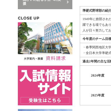
援
準硬式野球部の紹
1949年に創部さ
躍できる場でもあ
人が日々努力して
今年度のチーム目
・春季関西地区大
・全日本大学準硬
過去2年間の主な活
2024年度
2025年度