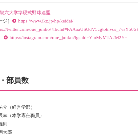
畿六大学準硬式野球連盟
ージ］
https://www.ikz.jp/hp/keidai/
tps://twitter.com/oue_junko/?fbclid=PAAaaUSUdV5cgtotnvcs_7
m］
https://instagram.com/oue_junko?igshid=YmMyMTA2M2Y=
・部員数
祐介（経営学部）
辰幸（本学専任職員）
雅則
翔太郎