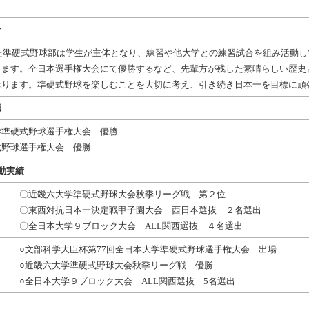
介
れた準硬式野球部は学生が主体となり、練習や他大学との練習試合を組み活動
ります。全日本選手権大会にて優勝するなど、先輩方が残した素晴らしい歴史
おります。準硬式野球を楽しむことを大切に考え、引き続き日本一を目標に頑
標
学準硬式野球選手権大会 優勝
式野球選手権大会 優勝
動実績
〇近畿六大学準硬式野球大会秋季リーグ戦 第２位
〇東西対抗日本一決定戦甲子園大会 西日本選抜 ２名選出
〇全日本大学９ブロック大会 ALL関西選抜 ４名選出
○文部科学大臣杯第77回全日本大学準硬式野球選手権大会 出場
○近畿六大学準硬式野球大会秋季リーグ戦 優勝
○全日本大学９ブロック大会 ALL関西選抜 5名選出