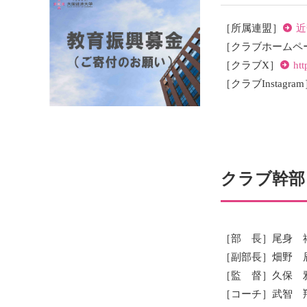
［所属連盟］
近
［クラブホームペ
［クラブX］
ht
［クラブInstagra
クラブ幹部
［部 長］尾身 
［副部長］畑野 
［監 督］久保 
［コーチ］武智 