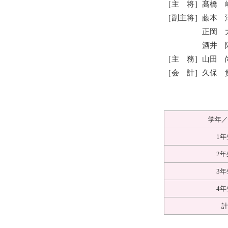
［主 将］髙橋 
［副主将］藤本 
正岡 大樹（
酒井 陽大（
［主 務］山田 
［会 計］久保 
学年／
1年
2年
3年
4年
計