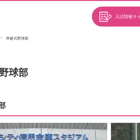
入試情報サ
準硬式野球部
野球部
部