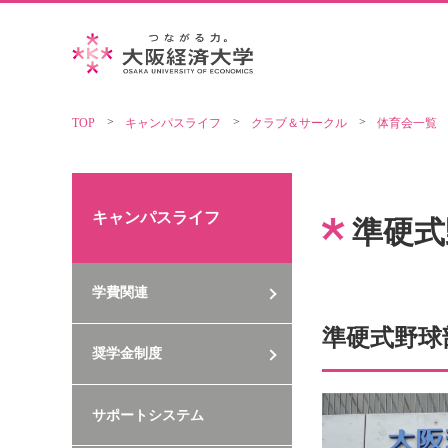
TOP
キャンパスライフ
クラブ＆サークル
体育会一覧
キャンパスライフ
準硬式
学費関連
準硬式野球
奨学金制度
サポートシステム