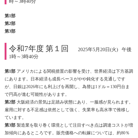
時～3時40分
第1部
第2部
第3部
令和7年度 第１回
2025年5月20日(火) 午後
1時～3時40分
第1部
アメリカによる関税措置の影響を受け、世界経済は下方基調
にあります。日本経済も成長ペースがやや鈍化する見通しです
が、日銀は2026年にも利上げを再開し、為替は1ドル＝130円台ま
で円高が進む可能性があります。
第2部
大阪経済の景気は足踏み状態にあり、一服感が見られます。
雇用に対する不足感は依然として強く、失業率も高水準で推移し
ています。
第3部
製造業を取り巻く環境として注目すべき点は調達コストが増
加傾向にあるところです。販売価格への転嫁については、約80％