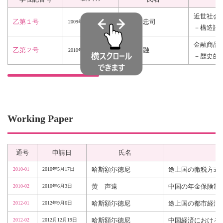
近世社会
乙第１号
渡邊 忠司
2009年
2月
－構造論
金融商品
乙第２号
小谷 融
2010年
12月
－歴史的
Working Paper
通号
申請日
氏名
哈斯額尓德尼
途上国の徴税方式
2010-01
2010年5月17日
黄 声遠
中国の年金保険制
2010-02
2010年6月3日
哈斯額尓德尼
途上国の都市経済
2012-01
2012年9月6日
哈斯額尓德尼
中国経済における
2012-02
2012月12月19日