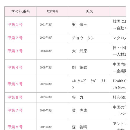
学位記番号
氏名
取得年月
韓国にお
甲第１号
梁 炫玉
2001年
3月
～自動車
甲第２号
チョウ タン
マクロ人
2003年
9月
日・中非
甲第３号
太 武原
2006年
3月
―人材派
中国内陸
甲第４号
劉 策銘
2008年
3月
―企業間
ｴﾙｰｼ ｴﾌﾟ
ｸﾊﾞ ｱﾐ
Health Car
甲第５号
2009年
3月
ﾗ
: A New A
甲第６号
谷 力
社会保障
2009年
3月
中国の年
甲第７号
黄 声遠
2010年
9月
－「ベヴ
アントレ
甲第８号
森 義晴
2011年
3月