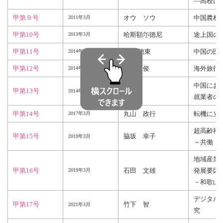
―高校における
甲第９号
オウ ソウ
中国農村
2011年
3月
甲第10号
哈斯額尓德尼
途上国の
2013年3月
甲第11号
煤田 徳東
中国の医
2014年3月
甲第12号
金 相俊
海外旅行
2014年3月
中国にお
甲第13号
斯 琴
2014年9月
就業者の
甲第14号
丸山 政行
転機に立
2017年3月
超高齢社
甲第15号
脇坂 幸子
2019年3月
～共働・
地域産業
甲第16号
石田 文雄
発展要因
2019年3月
－和歌山
デジタル
甲第17号
竹下 智
2021年3月
究