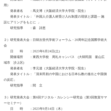
用）
発表者名 ：馬文博（大阪経済大学大学院・院生）
発表タイトル：「外国人介護人材受け入れ制度の現状と課題― 施
設ヒアリングをもとに 」
研究指導 ：森 詩恵
２）研究発表大会：日韓次世代学術フォーラム・20周年記念国際学術大
会
日 時 ：2023年6月24日(土)
開催場所 ：東西大学校 周礼キャンパス (大韓民国 釜山広
域市 沙上区)
発表者名 ：李元達（大阪経済大学大学院・院生）
発表タイトル：「清末民初の中国における日本仏教の進出と中国側
の反応」
研究指導 ：閻 立
３）研究発表大会：第6回デジタル・カレンシー研究会（第3回敦賀サマ
ーセミナー）
日 時 ：2023年9月14日（木）