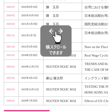
陳
玉芬
台湾における価格
2020-01
2020月8月19日
陳
玉芬
日本統治期台湾に
2020-02
2020月10月19日
陳
玉芬
国民党統治期台湾
2020-03
2021月1月29日
日本統治期台湾に
陳
玉芬
2021-01
2022月1月7日
陳 玉芬
Note on the Fluctuat
2021-02
2022月3月19日
NGUYEN NGOC MAI
Real Wage Cyclical
2023-01
2024年3月28日
TRENDS AND RAN
NGUYEN NGOC MAI
2024-01
2024年11月27日
THE CASE OF HON
麻山 徹太郎
イングランド銀行
2025-01
2025年4月15日
TESTING THE PU
NGUYEN NGOC MAI
2025-02
2025年12月11日
HONG KONG SAR 
NGUYEN NGOC MAI
Effects of US–China
2026-01
2026年7月29日