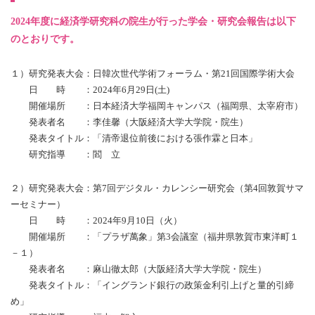
2024年度に経済学研究科の院生が行った学会・研究会報告は以下
のとおりです。
１）研究発表大会：日韓次世代学術フォーラム・第21回国際学術大会
日 時 ：2024年6月29日(土)
開催場所 ：日本経済大学福岡キャンパス（福岡県、太宰府市）
発表者名 ：李佳馨（大阪経済大学大学院・院生）
発表タイトル：「清帝退位前後における張作霖と日本」
研究指導 ：閻 立
２）研究発表大会：第7回デジタル・カレンシー研究会（第4回敦賀サマ
ーセミナー）
日 時 ：2024年9月10日（火）
開催場所 ：「プラザ萬象」第3会議室（福井県敦賀市東洋町１
－１）
発表者名 ：麻山徹太郎（大阪経済大学大学院・院生）
発表タイトル：「イングランド銀行の政策金利引上げと量的引締
め」