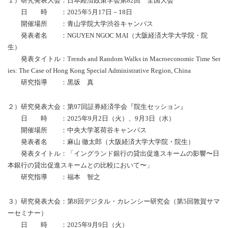
１）研究発表大会：日本経済政策学会第82回 全国大会
日 時 ：2025年5月17日－18日
開催場所 ：青山学院大学渋谷キャンパス
発表者名 ：NGUYEN NGOC MAI（大阪経済大学大学院・院
生）
発表タイトル：Trends and Random Walks in Macroeconomic Time Ser
ies: The Case of
Hong Kong Special Administrative Region, China
研究指導 ：黒坂 真
２）研究発表大会：第97回証券経済学会『院生セッション』
日 時 ：2025年9月2日（火）、9月3日（水）
開催場所 ：中央大学茗荷谷キャンパス
発表者名 ：麻山 徹太郎（大阪経済大学大学院・院生）
発表タイトル：「イングランド銀⾏の貸出促進スキームの影響〜⽇
本銀⾏の貸出促進スキームとの⽐較において〜」
研究指導 ：福本 智之
３）研究発表大会：第8回デジタル・カレンシー研究会（第5回敦賀サマ
ーセミナー）
日 時 ：2025年9月9日（火）