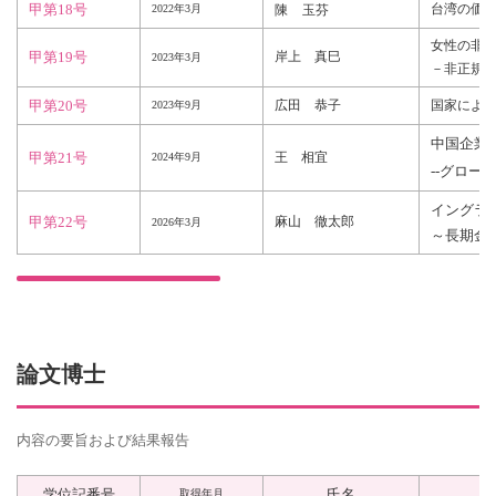
甲第18号
台湾の価
2022年3月
陳
玉芬
女性の非
甲第19号
岸上 真巳
2023年3月
－非正規
甲第20号
広田 恭子
国家によ
2023年9月
中国企業
甲第21号
王 相宜
2024年9月
--グロ
イングラ
甲第22号
麻山 徹太郎
2026年3月
～長期金
論文博士
内容の要旨および結果報告
学位記番号
氏名
取得年月