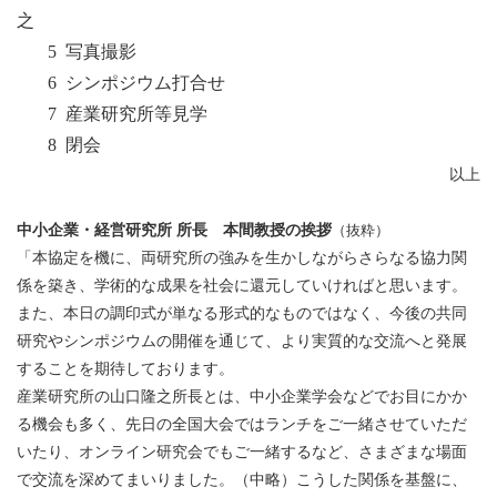
之
5 写真撮影
6 シンポジウム打合せ
7 産業研究所等見学
8 閉会
以上
中小企業・経営研究所 所長 本間教授の挨拶
（抜粋）
「本協定を機に、両研究所の強みを生かしながらさらなる協力関
係を築き、学術的な成果を社会に還元していければと思います。
また、本日の調印式が単なる形式的なものではなく、今後の共同
研究やシンポジウムの開催を通じて、より実質的な交流へと発展
することを期待しております。
産業研究所の山口隆之所長とは、中小企業学会などでお目にかか
る機会も多く、先日の全国大会ではランチをご一緒させていただ
いたり、オンライン研究会でもご一緒するなど、さまざまな場面
で交流を深めてまいりました。（中略）こうした関係を基盤に、