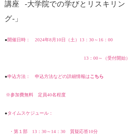
講座
‐大学院での学びとリスキリン
グ‐」
●
開催日時：
2024
年
8
月
10
日（土）
13
：
30
～
16
：
00
13
：
00
～（受付開始）
●
申込方法：
申込方法などの詳細情報は
こちら
※参加費無料 定員
40
名程度
●
タイムスケジュール：
・第１部
13
：
30
～
14
：
30
質疑応答
10
分