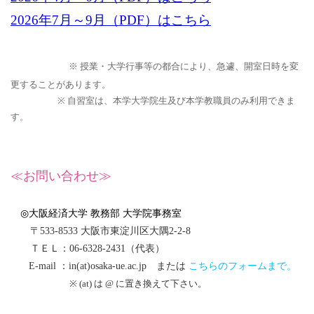
2026年7月～9月（PDF）はこちら
※ 授業・大学行事等の都合により、急遽、開室日時を変
更することがあります。
※ 自習室は、本学大学院生及び本学教職員のみ利用できま
す
。
≪お問い合わせ≫
◎大阪経済大学 教務部 大学院事務室
〒533-8533 大阪市東淀川区大隅2‐2‐8
ＴＥＬ：06-6328-2431（代表）
E-mail ：in(at)osaka-ue.ac.jp または
こちらのフォームまで。
※ (at) は @ に置き換えて下さい。