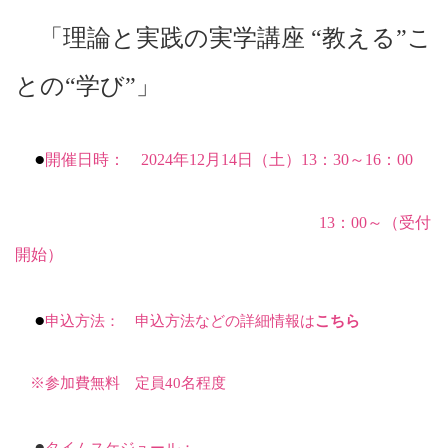
「理論と実践の実学講座 “教える”こ
との“学び”」
●
開催日時：
2024
年12月
14
日（土）
13
：
30
～
16
：
00
13
：
00
～（受付
開始）
●
申込方法：
申込方法などの詳細情報は
こちら
※参加費無料 定員
40
名程度
●
タイムスケジュール：