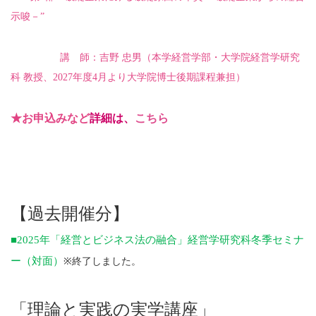
示唆－”
講 師：吉野 忠男
（本学経営学部・大学院経営学研究
科 教授、2027年度4月より大学院博士後期課程兼担）
★お申込みなど
詳細は、
こちら
【過去開催分】
■
2025
年「経営とビジネス法の融合」経営学研究科冬季セミナ
ー（対面）
※終了しました。
「理論と実践の実学講座」