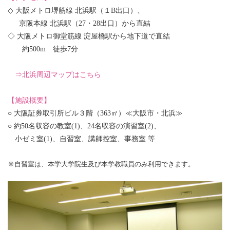
◇ 大阪メトロ堺筋線 北浜駅（１B出口）、
京阪本線 北浜駅（27・28出口）から直結
◇ 大阪メトロ御堂筋線 淀屋橋駅から地下道で直結
約500m 徒歩7分
⇒北浜周辺マップはこちら
【施設概要】
○ 大阪証券取引所ビル３階（363㎡）≪大阪市・北浜≫
○ 約50名収容の教室(1)、24名収容の演習室(2)、
小ゼミ室(1)、自習室、講師控室、事務室 等
※自習室は、本学大学院生及び
本学教職員のみ利用できます。