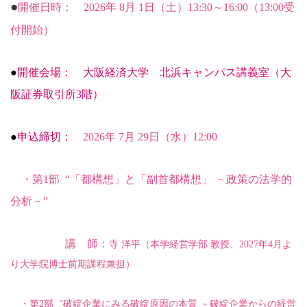
●
開催日時：
2026
年 8月 1日（土）13:30～16:00（13:00受
付開始）
●
開催会場： 大阪経済大学 北浜キャンパス講義室（大
阪証券取引所3階）
●
申込締切：
2026
年 7月 29日（水）12:00
・第1部 “「都構想」と「副首都構想」 －政策の法学的
分析－”
講 師：
寺 洋平
（本学経営学部 教授、2027年4月よ
り大学院博士前期課程兼担）
・第2部 “破綻企業にみる破綻原因の本質 －破綻企業からの経営