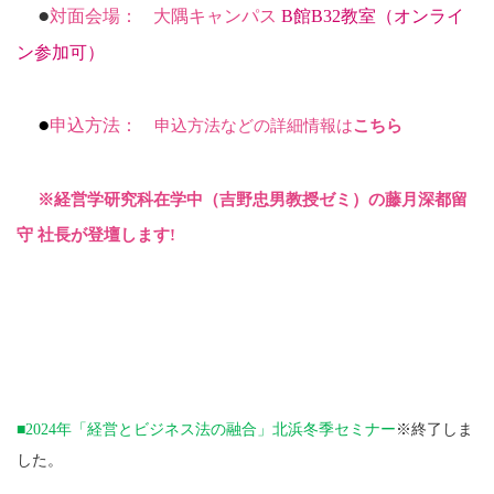
●
対面会場：
大隅キャンパス
B
館
B32
教室（オンライ
ン参加可）
●
申込方法：
申込方法などの詳細情報は
こちら
※経営学研究科在学中（吉野忠男教授ゼミ）の藤月深都留
守 社長が登壇します
!
■2024年「経営とビジネス法の融合」北浜冬季セミナー
※終了しま
した。