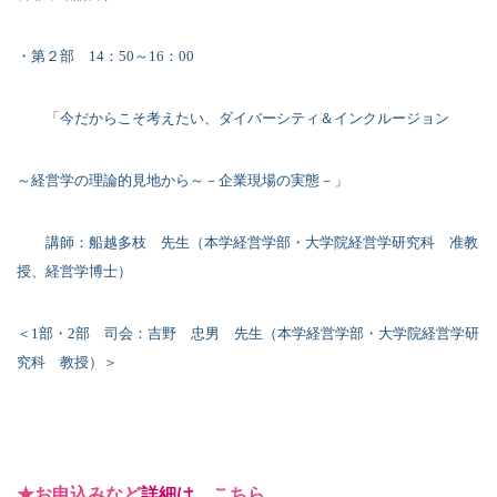
・第２部
14
：
50
～
16
：
00
「今だからこそ考えたい、ダイバーシティ＆インクルージョン
～経営学の理論的見地から～－企業現場の実態－」
講師：船越多枝 先生（本学経営学部・大学院経営学研究科 准教
授、経営学博士）
＜
1
部・
2
部 司会：吉野 忠男 先生（本学経営学部・大学院経営学研
究科 教授）＞
★お申込みなど
詳細は、
こちら