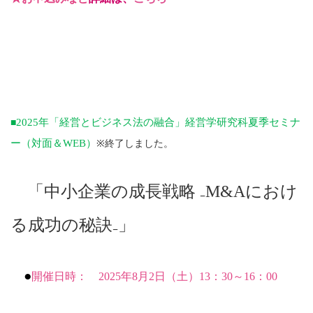
2025
年「経営とビジネス法の融合」経営学研究科夏季セミナ
■
ー（対面＆
WEB
）
※終了しました。
「中小企業の成長戦略
₋M&A
におけ
る成功の秘訣
₋
」
●
開催日時：
2025
年8
月2日（土）
13
：
30
～
16
：
00