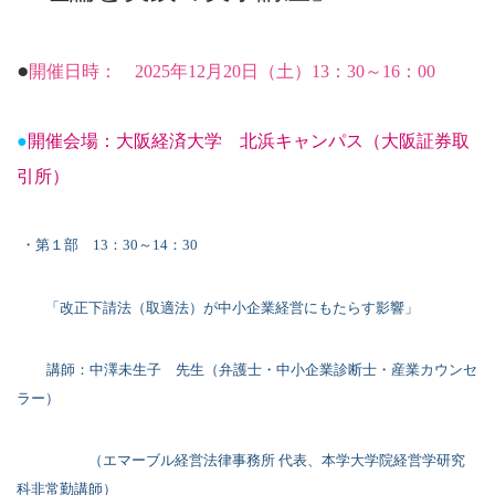
●
開催日時：
2025
年
12
月
20
日（土）
13
：
30
～
16
：
00
●
開催会場：大阪経済大学 北浜キャンパス（大阪証券取
引所）
・第１部
13
：
30
～
14
：
30
「改正下請法（取適法）が中小企業経営にもたらす影響」
講師：中澤未生子 先生（弁護士・中小企業診断士・産業カウンセ
ラー）
（エマーブル経営法律事務所 代表、本学大学院経営学研究
科非常勤講師）