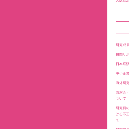
大阪経
研究成
機関リ
日本経
中小企
海外研
講演会
ついて
研究費
ける不
て