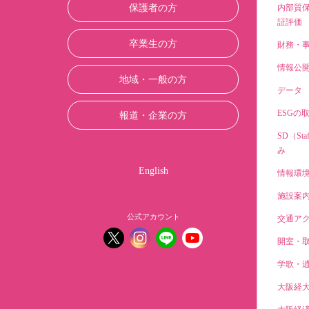
保護者の方
内部質
証評価
卒業生の方
財務・
情報公
地域・一般の方
データ
ESGの
報道・企業の方
SD（Sta
み
English
情報環
施設案
公式アカウント
交通ア
開室・
学歌・
大阪経