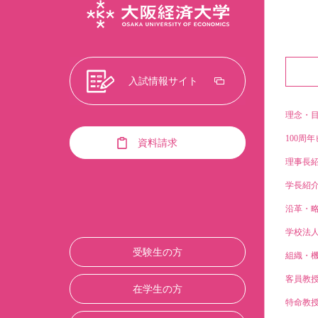
入試情報サイト
理念・
100周年
資料請求
理事長
学長紹
沿革・
学校法
受験生の方
組織・
客員教
在学生の方
特命教