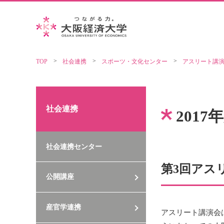
TOP
社会連携
スポーツ・文化センター
アスリート講
社会連携
201
社会連携センター
第3回アス
公開講座
産官学連携
アスリート講演会