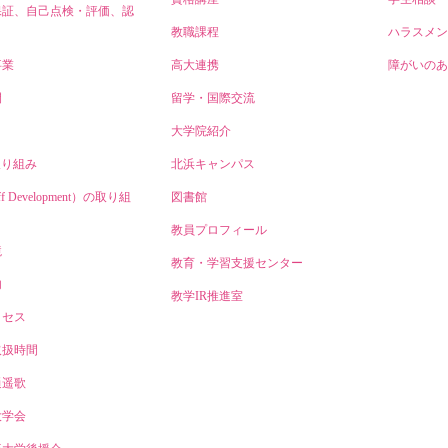
保証、自己点検・評価、認
教職課程
ハラスメン
事業
高大連携
障がいのあ
開
留学・国際交流
大学院紹介
取り組み
北浜キャンパス
ff Development）の取り組
図書館
教員プロフィール
境
教育・学習支援センター
内
教学IR推進室
クセス
取扱時間
逍遥歌
大学会