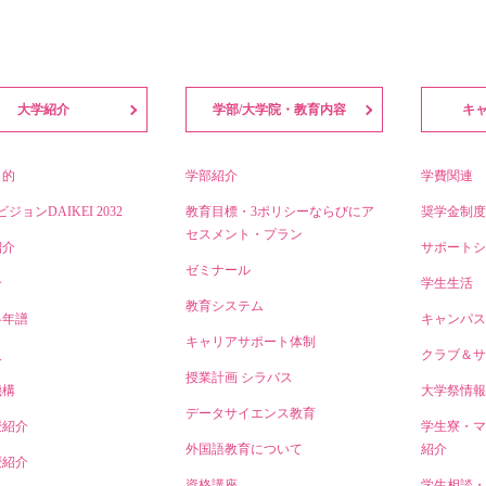
大学紹介
学部/大学院・教育内容
キ
目的
学部紹介
学費関連
ビジョンDAIKEI 2032
教育目標・3ポリシーならびにア
奨学金制度
セスメント・プラン
紹介
サポートシ
ゼミナール
介
学生生活
教育システム
略年譜
キャンパス
キャリアサポート体制
人
クラブ＆サ
授業計画 シラバス
機構
大学祭情報
データサイエンス教育
授紹介
学生寮・マ
外国語教育について
紹介
授紹介
資格講座
学生相談・