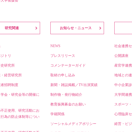
済大学後援会
研究関連
お知らせ・ニュース
果
NEWS
社会連携セ
ポジトリ
プレスリリース
公開講座
済史研究所
コメンテーターガイド
産官学連携
業・経営研究所
取材の申し込み
地域との連
究者招聘制度
新聞・雑誌掲載／TV出演実績
中小企業診
・学会・研究会等の開催に
制作物・発行物紹介
大学間連携
教育振興募金のお願い
スポーツ・
の不正使用、研究活動にお
学籍関係
心理臨床セ
正行為の防止体制等につい
ソーシャルメディアポリシー
経営・ビジ