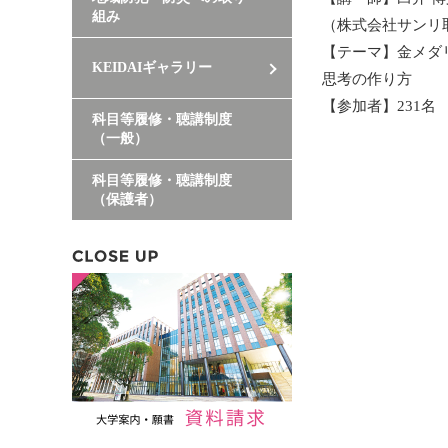
組み
（株式会社サンリ
【テーマ】金メダ
KEIDAIギャラリー
思考の作り方
【参加者】231名
科目等履修・聴講制度
（一般）
科目等履修・聴講制度
（保護者）