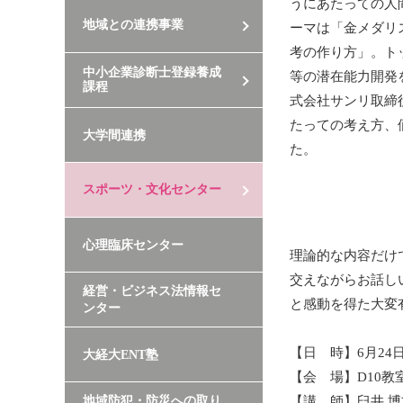
うにあたっての人
地域との連携事業
ーマは「金メダリ
考の作り方」。ト
中小企業診断士登録養成
等の潜在能力開発
課程
式会社サンリ取締
たっての考え方、
大学間連携
た。
スポーツ・文化センター
心理臨床センター
理論的な内容だけ
交えながらお話し
経営・ビジネス法情報セ
と感動を得た大変
ンター
【日 時】6月24日
大経大ENT塾
【会 場】D10教
地域防犯・防災への取り
【講 師】臼井 博