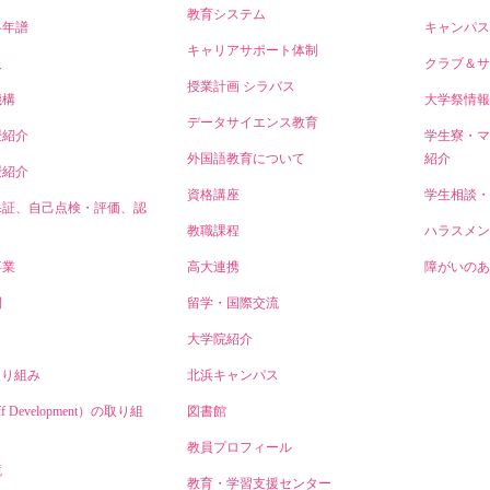
教育システム
略年譜
キャンパス
キャリアサポート体制
人
クラブ＆サ
授業計画 シラバス
機構
大学祭情報
データサイエンス教育
授紹介
学生寮・マ
外国語教育について
紹介
授紹介
資格講座
学生相談・
保証、自己点検・評価、認
教職課程
ハラスメン
事業
高大連携
障がいのあ
開
留学・国際交流
大学院紹介
取り組み
北浜キャンパス
ff Development）の取り組
図書館
教員プロフィール
境
教育・学習支援センター