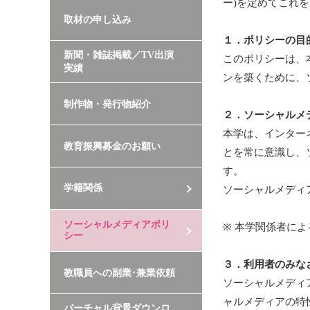
ー)を定めてこれ
取材の申し込み
１．ポリシーの目
新聞・雑誌掲載／TV出演
このポリシーは、
実績
ンを築くために、
制作物・発行物紹介
２．ソーシャルメ
本学は、インター
教育振興募金のお願い
とを常に意識し、
す。
学籍関係
ソーシャルメディ
ソーシャルメディアポリ
※ 本学関係者に
シー
３．利用者のみな
教職員への副業･兼業依頼
ソーシャルメディ
ャルメディアの特
バーチャル背景ダウンロ