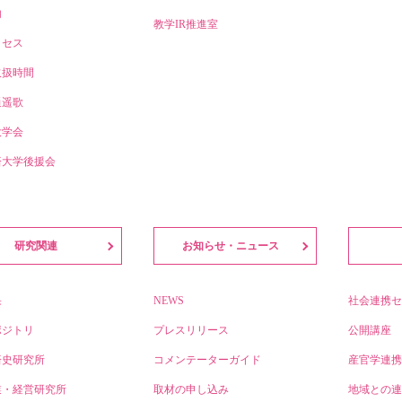
内
教学IR推進室
クセス
取扱時間
逍遥歌
大学会
済大学後援会
研究関連
お知らせ・ニュース
果
NEWS
社会連携セ
ポジトリ
プレスリリース
公開講座
済史研究所
コメンテーターガイド
産官学連携
業・経営研究所
取材の申し込み
地域との連