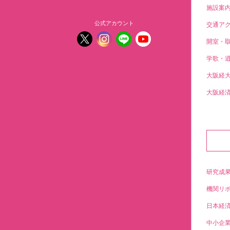
施設案
公式アカウント
交通ア
開室・
学歌・
大阪経
大阪経
研究成
機関リ
日本経
中小企