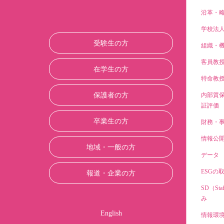
沿革・
学校法
受験生の方
組織・
客員教
在学生の方
特命教
保護者の方
内部質
証評価
卒業生の方
財務・
情報公
地域・一般の方
データ
ESGの
報道・企業の方
SD（Sta
み
English
情報環