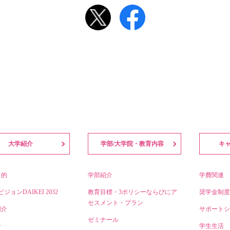
大学紹介
学部/大学院・教育内容
キ
目的
学部紹介
学費関連
ビジョンDAIKEI 2032
教育目標・3ポリシーならびにア
奨学金制度
セスメント・プラン
紹介
サポートシ
ゼミナール
介
学生生活