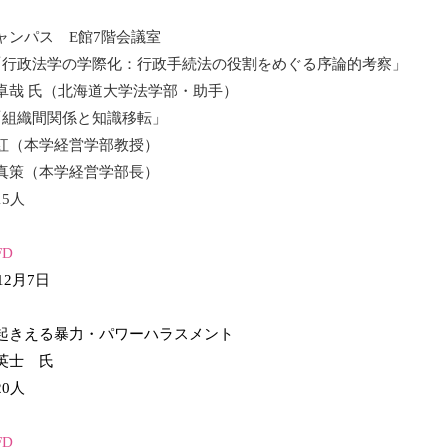
ャンパス E館7階会議室
「行政法学の学際化：行政手続法の役割をめぐる序論的考察」
卓哉 氏（北海道大学法学部・助手）
「組織間関係と知識移転」
紅（本学経営学部教授）
 真策（本学経営学部長）
5人
D
12月7日
起きえる暴力・パワーハラスメント
英士 氏
0人
D