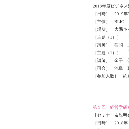
2018年度ビジネ
［日時］ 2019年
［主催］ BLIC
［場所］ 大隅キ
［主題（1）］ 
［講師］ 稲岡 
［主題（1）］ 
［講師］ 金子 
［司会］ 池島 
［参加人数］ 約1
第１回 経営学研
【セミナー＆説明
［日時］ 2018年1