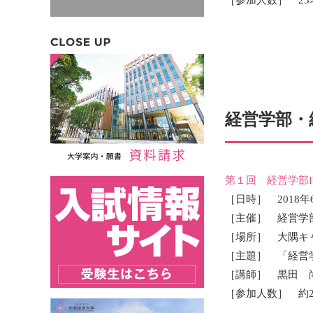
［参加人数］ 23
経営学部・
第１回 経営学部F
［日時］ 2018
［主催］ 経営学
［場所］ 大隅キ
［主題］ 「経営
［講師］ 黒田 
［参加人数］ 約2