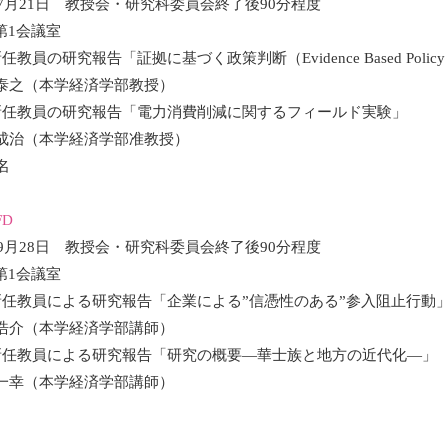
年7月21日 教授会・研究科委員会終了後90分程度
第1会議室
教員の研究報告「証拠に基づく政策判断（Evidence Based Poli
泰之（本学経済学部教授）
新任教員の研究報告「電力消費削減に関するフィールド実験」
成治（本学経済学部准教授）
名
D
年9月28日 教授会・研究科委員会終了後90分程度
第1会議室
新任教員による研究報告「企業による”信憑性のある”参入阻止行動
浩介（本学経済学部講師）
新任教員による研究報告「研究の概要―華士族と地方の近代化―」
一幸（本学経済学部講師）