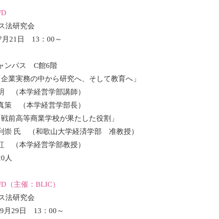
D
ネス法研究会
7月21日 13：00～
ャンパス C館6階
「企業実務の中から研究へ、そして教育へ」
明 （本学経営学部講師）
真策 （本学経営学部長）
「戦前高等商業学校が果たした役割」
利崇 氏 （和歌山大学経済学部 准教授）
瑞紅 （本学経営学部教授）
0人
D（主催：BLIC）
ネス法研究会
9月29日 13：00～