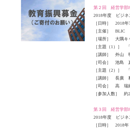
第２回 経営学部F
2018年度 ビジ
［日時］ 2018年
［主催］ BLIC
［場所］ 大隅キ
［主題（1）］ 
［講師］ 外山 
［司会］ 池島 
［主題（2）］ 
［講師］ 長廣 
［司会］ 高 
［参加人数］ 約2
第３回 経営学部F
2018年度 ビジ
［日時］ 2018年 