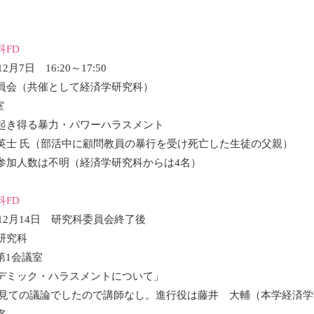
FD
月7日 16:20～17:50
員会（共催として経済学研究科）
室
起き得る暴力・パワーハラスメント
英士 氏（部活中に顧問教員の暴行を受け死亡した生徒の父親）
参加人数は不明（経済学研究科からは4名）
FD
年12月14日 研究科委員会終了後
研究科
第1会議室
デミック・ハラスメントについて」
を見ての議論でしたので講師なし。進行役は藤井 大輔（本学経済