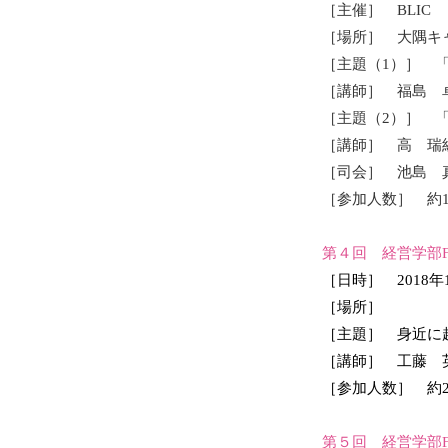
［主催］ BLIC
［場所］ 大隅キ
［主題（1）］ 
［講師］ 福島 
［主題（2）］ 
［講師］ 高 瑞
［司会］ 池島
［参加人数］ 約1
第４回 経営学部F
［日時］ 2018年
［場所］
［主題］ 身近に
［講師］ 工藤 
［参加人数］ 約2
第５回 経営学部F