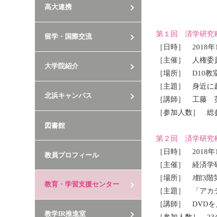
高大連携
第１回 済学研究科
留学・国際交流
［日時］ 2018年12
［主催］ 人権委
大学院紹介
［場所］ D10教
［主題］ 身近に
北浜キャンパス
［講師］ 工藤 
［参加人数］ 総
図書館
第２回 済学研究科
［日時］ 2018
教員プロフィール
［主催］ 経済学
［場所］ J館3階
教育・学習支援センター
［主題］ 「アカ
［講師］ DVD
教学IR推進室