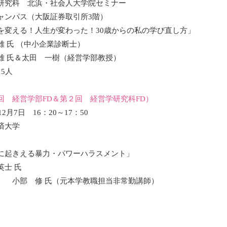
研究科 北浜・社会人大学院セミナー
ャンパス（大阪証券取引所3階）
を変える！人生が変わった！30歳からの私の学び直し方」
 氏 （中小企業診断士）
雄 氏＆太田 一樹（経営学部教授）
5人
５回
経営学部
FD
＆
第２回
経営学研究科FD）
2月7日 16：20～17：50
済大学
に起きえる暴力・パワーハラスメント」
英士 氏
］ 小部 修 氏（元本学教職担当非常勤講師）