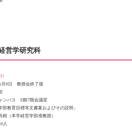
名
経営学研究科
D
年6月8日 教授会終了後
部
ャンパス E館7階会議室
学部教育目標等文書案およびその説明」
尚樹（本学経営学部准教授）
0人