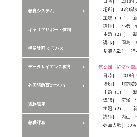
［日時］ 2018
［場所］ J館3階
教育システム
［主題（1）］ 新任
［講師］ 小巻 
キャリアサポート体制
［主題（2）］ 
［講師］ 岡島 
授業計画 シラバス
［参加人数］ 25
データサイエンス教育
第２回 経済学部F
［日時］ 2018
［場所］ J館3階
外国語教育について
［主題（1）］ 
［講師］ 広瀬 
資格講座
［主題（2）］ 
［講師］ 内山 
教職課程
［参加人数］ 30名