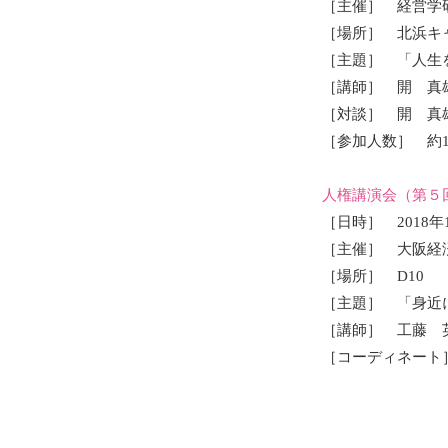
［主催］ 経営学
［場所］ 北浜キ
［主題］ 「人生
［講師］ 開 真雄
［対談］ 開 真
［参加人数］ 約1
人権講演会（
第
［日時］ 2018年1
［主催］ 大阪経
［場所］ D10
［主題］ 「身近
［講師］ 工藤 
［コーディネート