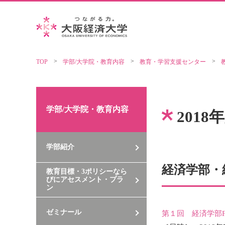
TOP
学部/大学院・教育内容
教育・学習支援センター
学部/大学院・教育内容
201
学部紹介
経済学部・
教育目標・3ポリシーなら
びにアセスメント・プラ
ン
ゼミナール
第１回 経済学部F