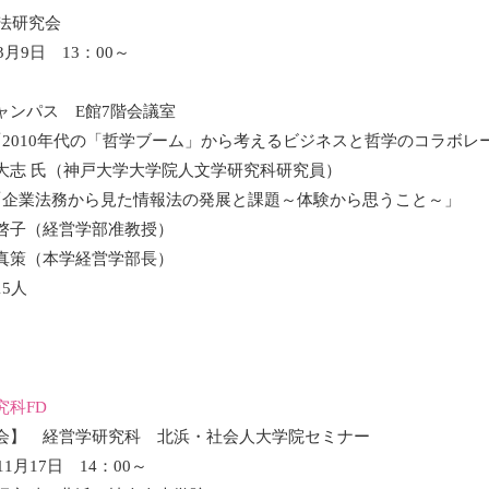
ス法研究会
3月9日 13：00～
ャンパス E館7階会議室
「2010年代の「哲学ブーム」から考えるビジネスと哲学のコラボレ
大志 氏（神戸大学大学院人文学研究科研究員）
「企業法務から見た情報法の発展と課題～体験から思うこと～」
啓子（経営学部准教授）
真策（本学経営学部長）
5人
究科FD
会】 経営学研究科 北浜・社会人大学院セミナー
1月17日 14：00～