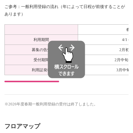
ご参考：一般利用登録の流れ（年によって日程が前後することが
あります）
春
利用期間
4/1～
募集の告知
2月初
受付期間
2月中旬～
利用証発行
3月中旬
※2026年度春期一般利用登録の受付は終了しました。
フロアマップ