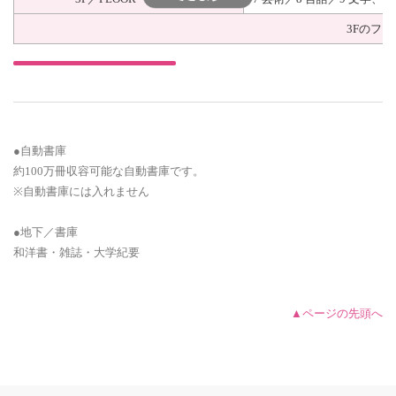
3Fのフ
●自動書庫
約100万冊収容可能な自動書庫です。
※自動書庫には入れません
●地下／書庫
和洋書・雑誌・大学紀要
▲ページの先頭へ