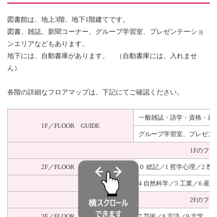
図書館は、地上3階、地下1階建てです。
図書、雑誌、新聞コーナー、グループ学習室、プレゼンテーショ
ンエリアなどもあります。
地下には、自動書庫があります。 （自動書庫には、入れませ
ん）
各階の詳細なフロアマップは、下記にてご確認ください。
一般雑誌・語学・資格・就
1F／FLOOR GUIDE
グループ学習室、プレゼン
1Fのフ
2F／FLOOR GUIDE
０ 総記／1 哲学心理／2 
4 自然科学／5 工業／6 産業
2Fのフ
3F／FLOOR GUIDE
7 芸術／8 言語／9 文学