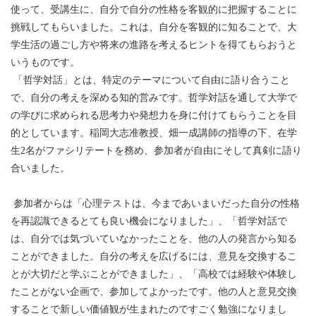
使って、受講生に、自分で自分の性格を客観的に把握することに
挑戦してもらいました。これは、自分を客観的に知ることで、大
学生活の過ごし方や将来の進路を考えるヒントを得てもらおうと
いうものです。
「哲学対話」とは、特定のテーマについて自由に語り合うこと
で、自分の考えを深める知的営みです。哲学対話を通して大学で
の学びに求められる思考力や発想力を身に付けてもらうことを目
的としています。稲岡大志准教授、畑一成講師の指導の下、在学
生2名がファシリテートを務め、参加者が自由にそして真剣に語り
合いました。
参加者からは「心理テストは、今まであいまいだった自分の性格
を再認識できるとても良い機会になりました」、「哲学対話で
は、自分では気づいていなかったことを、他の人の発言から知る
ことができました。自分の考えを広げるには、意見を交換するこ
とが大切だと学ぶことができました」、「高校では経験や体験し
たことがない企画で、参加してよかったです。他の人と意見交換
することで新しい価値観が生まれたのですごく勉強になりまし