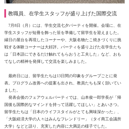
教職員、在学生スタッフが盛り上げた国際交流
7月8日（月）には、学生交流七夕パーティを開催。会場に、在
学生スタッフが短冊を飾った笹を準備して留学生を迎えました。
縁日の屋台を再現したコーナーや、大阪名物たこ焼きづくりに挑
戦する体験コーナーは大好評。パーティを盛り上げた在学生たち
は「日本語にできるだけ触れてもらおうと工夫した」など、おも
てなしの精神を発揮して交流を楽しみました。
最終日には、留学生たちは13日間の印象をグループごとに発
表。プログラム改善への提案も出され、教員たちも深く頷いてい
ました。
発表会後のフェアウェルパーティでは、山本俊一郎学長が「帰
国後も国際的なマインドを持って活躍してほしい」とあいさつ。
留学生たちは「日本のライフスタイルがとても興味深かった」、
「大阪経済大学の人々はみんなフレンドリー」（タイ商工会議所
大学）などと語り、充実した内容に大満足の様子でした。