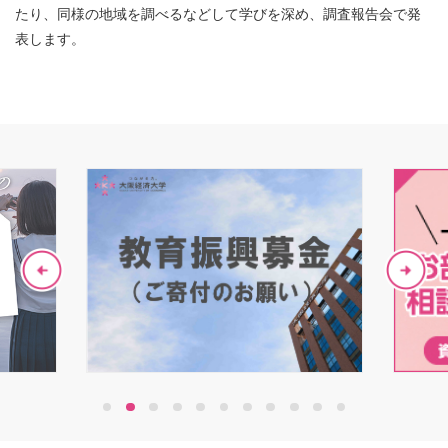
たり、同様の地域を調べるなどして学びを深め、調査報告会で発
表します。
1
2
3
4
5
6
7
8
9
10
11