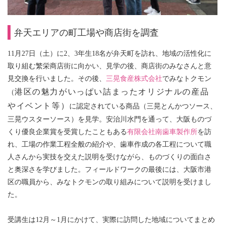
弁天エリアの町工場や商店街を調査
11月27日（土）に2、3年生18名が弁天町を訪れ、地域の活性化に
取り組む繁栄商店街に向かい、見学の後、商店街のみなさんと意
見交換を行いました。その後、
三晃食産株式会社
でみなトクモン
港区の魅力がいっぱい詰まったオリジナルの産品
（
やイベント等）
に認定されている商品（三晃とんかつソース、
三晃ウスターソース）を見学。安治川水門を通って、大阪ものづ
くり優良企業賞を受賞したこともある
有限会社南歯車製作所
を訪
れ、工場の作業工程全般の紹介や、歯車作成の各工程について職
人さんから実技を交えた説明を受けながら、ものづくりの面白さ
と奥深さを学びました。フィールドワークの最後には、大阪市港
区の職員から、みなトクモンの取り組みについて説明を受けまし
た。
受講生は12月～1月にかけて、実際に訪問した地域についてまとめ