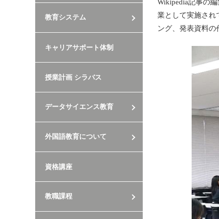
Wikipedia
業として実施され
教育システム
ング、発表資料の
キャリアサポート体制
授業計画 シラバス
データサイエンス教育
外国語教育について
資格講座
教職課程