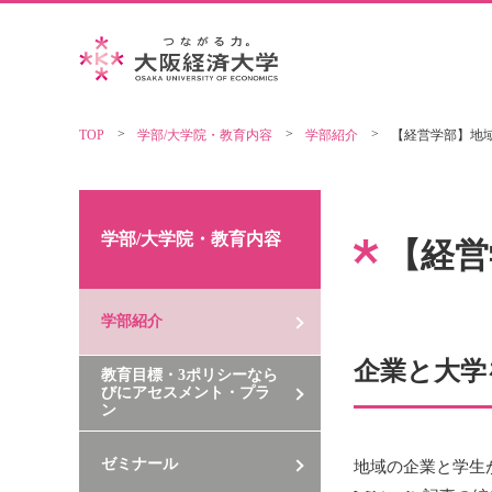
TOP
学部/大学院・教育内容
学部紹介
【経営学部】地域
学部/大学院・教育内容
【経営
学部紹介
企業と大学
教育目標・3ポリシーなら
びにアセスメント・プラ
ン
ゼミナール
地域の企業と学生