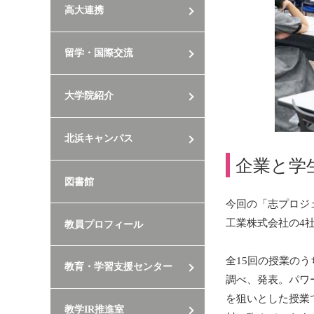
高大連携
留学・国際交流
大学院紹介
北浜キャンパス
企業と学
図書館
今回の「志プロジ
工業株式会社の4
教員プロフィール
全15回の授業の
教育・学習支援センター
調べ、発表。パワ
を狙いとした授業
教学IR推進室