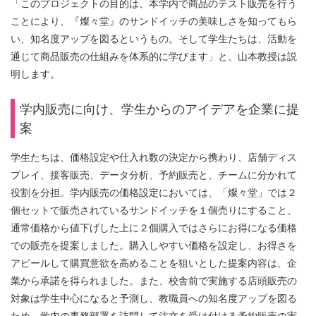
「このプロジェクトの目的は、本学内で商品のテスト販売を行う
ことにより、『燦々堂』のサンドイッチの美味しさを知ってもら
い、知名度アップを図るというもの。そして学生たちは、活動を
通じて商品販売の仕組みを体系的に学びます」と、山本教授は説
明します。
学内販売に向け、学生からのアイデアを企業に提
案
学生たちは、価格設定や仕入れ数の決定から携わり、店舗ディス
プレイ、接客販売、データ分析、予約販売と、チームに分かれて
役割を分担。学内販売の価格設定においては、「燦々堂」では２
個セットで販売されているサンドイッチを１個売りにすること、
通常価格から値下げした上に２個購入ではさらにお得になる価格
での販売を提案しました。購入しやすい価格を設定し、お得さを
アピールして購買意欲を高めることを狙いとした提案内容は、企
業から承諾を得られました。また、校舎前で実施する店頭販売の
対象は学生中心になると予測し、教職員への知名度アップを図る