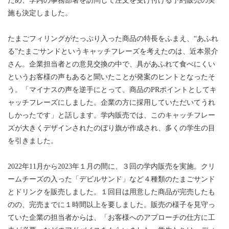
ため、学内の事務部署を訪問して注文を受け付ける予約販売の実
施も決定しました。
たまごフィリングがたっぷり入った商品の特長をふまえ、“あふれ
る”たまごサンドというキャッチフレーズを考えたのは、近本景介
さん。企業担当者との意見交換の中で、具があふれて食べにくい
というお客様の声もあると聞いたことが発案のヒントとなったそ
う。「マイナスの声を逆手にとって、商品のPRポイントとしてキ
ャッチフレーズにしました。企業の方に採用していただいてうれ
しかったです」と話します。学内販売では、このキャッチフレー
ズが大きくデザインされたのぼり旗が作成され、多くの学生の目
を引きました。
2022年11月から2023年１月の間に、３回の学内販売を実施。クリ
ームチーズの入った「デビルサンド」など４種類のたまごサンド
とドリンクを販売しました。１回目は用意した商品が完売したも
のの、完売までに１時間以上を要しました。販売の様子を見守っ
ていた企業の担当者からは、「お客様へのアプローチの仕方に工