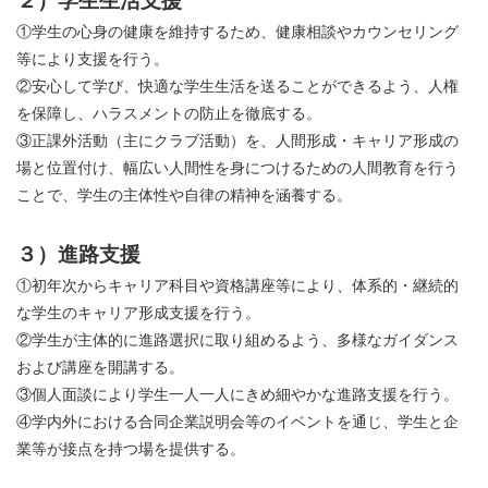
２）学生生活支援
①学生の心身の健康を維持するため、健康相談やカウンセリング
等により支援を行う。
②安心して学び、快適な学生生活を送ることができるよう、人権
を保障し、ハラスメントの防止を徹底する。
③正課外活動（主にクラブ活動）を、人間形成・キャリア形成の
場と位置付け、幅広い人間性を身につけるための人間教育を行う
ことで、学生の主体性や自律の精神を涵養する。
３）進路支援
①初年次からキャリア科目や資格講座等により、体系的・継続的
な学生のキャリア形成支援を行う。
②学生が主体的に進路選択に取り組めるよう、多様なガイダンス
および講座を開講する。
③個人面談により学生一人一人にきめ細やかな進路支援を行う。
④学内外における合同企業説明会等のイベントを通じ、学生と企
業等が接点を持つ場を提供する。