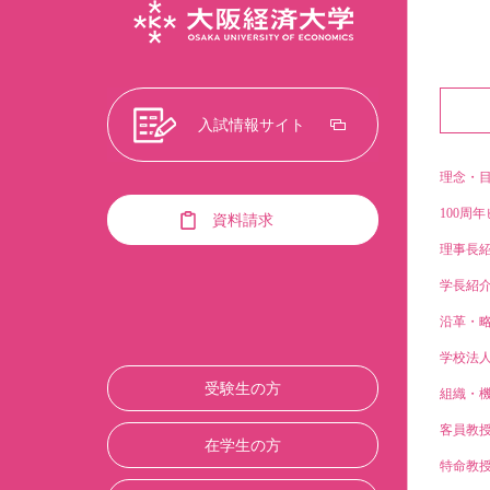
入試情報サイト
理念・
100周年
資料請求
理事長
学長紹
沿革・
学校法
受験生の方
組織・
客員教
在学生の方
特命教