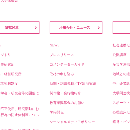
済大学後援会
研究関連
お知らせ・ニュース
果
NEWS
社会連携セ
ポジトリ
プレスリリース
公開講座
済史研究所
コメンテーターガイド
産官学連携
業・経営研究所
取材の申し込み
地域との連
究者招聘制度
新聞・雑誌掲載／TV出演実績
中小企業診
・学会・研究会等の開催に
制作物・発行物紹介
大学間連携
教育振興募金のお願い
スポーツ・
の不正使用、研究活動にお
学籍関係
心理臨床セ
正行為の防止体制等につい
ソーシャルメディアポリシー
経営・ビジ