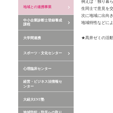
例えば「独り暮
地域との連携事業
生同士で意見を
次に地域に出向
中小企業診断士登録養成
地域特性などに
課程
★髙井ゼミの活
大学間連携
スポーツ・文化センター
心理臨床センター
経営・ビジネス法情報セ
ンター
大経大ENT塾
地域防犯・防災への取り