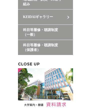
組み
KEIDAIギャラリー
科目等履修・聴講制度
（一般）
科目等履修・聴講制度
（保護者）