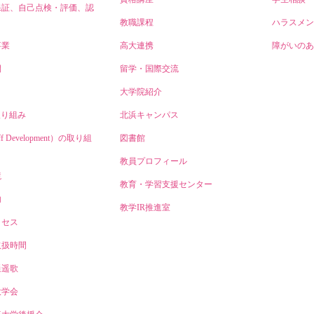
保証、自己点検・評価、認
教職課程
ハラスメン
事業
高大連携
障がいのあ
開
留学・国際交流
大学院紹介
取り組み
北浜キャンパス
ff Development）の取り組
図書館
教員プロフィール
境
教育・学習支援センター
内
教学IR推進室
クセス
取扱時間
逍遥歌
大学会