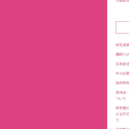
大阪経
研究成
機関リ
日本経
中小企
海外研
講演会
ついて
研究費
ける不
て