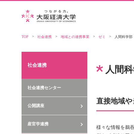
TOP
社会連携
地域との連携事業
ゼミ
人間科学部
社会連携
人間科
社会連携センター
直接地域や
公開講座
産官学連携
様々な情報を鵜