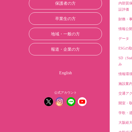
保護者の方
内部質
証評価
卒業生の方
財務・
情報公
地域・一般の方
データ
ESGの
報道・企業の方
SD（Sta
み
English
情報環
施設案
公式アカウント
交通ア
開室・
学歌・
大阪経