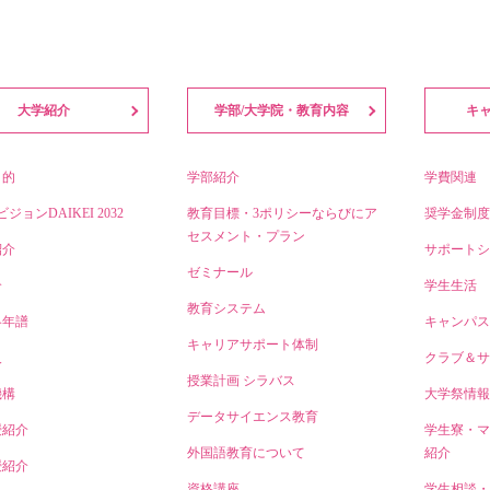
大学紹介
学部/大学院・教育内容
キ
目的
学部紹介
学費関連
ビジョンDAIKEI 2032
教育目標・3ポリシーならびにア
奨学金制度
セスメント・プラン
紹介
サポートシ
ゼミナール
介
学生生活
教育システム
略年譜
キャンパス
キャリアサポート体制
人
クラブ＆サ
授業計画 シラバス
機構
大学祭情報
データサイエンス教育
授紹介
学生寮・マ
外国語教育について
紹介
授紹介
資格講座
学生相談・