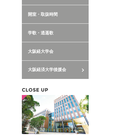
開室・取扱時間
学歌・逍遥歌
大阪経大学会
大阪経済大学後援会