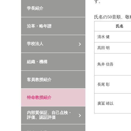
す。
学長紹介
氏名の50音順、敬
沿革・略年譜
氏名
清水 健
学校法人
髙田 明
組織・機構
鳥井 信吾
客員教授紹介
長尾 彰
特命教授紹介
廣冨 靖以
内部質保証、自己点検・
評価、認証評価