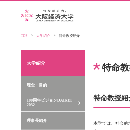
TOP
大学紹介
特命教授紹介
大学紹介
特命教
理念・目的
特命教授紹
100周年ビジョンDAIKEI
2032
理事長紹介
本学では、
社会的