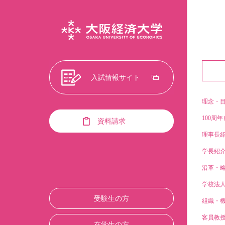
入試情報サイト
理念・
100周年
資料請求
理事長
学長紹
沿革・
学校法
受験生の方
組織・
客員教
在学生の方