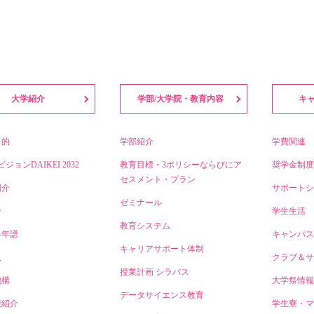
大学紹介
学部/大学院・教育内容
キ
目的
学部紹介
学費関連
ビジョンDAIKEI 2032
教育目標・3ポリシーならびにア
奨学金制度
セスメント・プラン
紹介
サポートシ
ゼミナール
介
学生生活
教育システム
略年譜
キャンパス
キャリアサポート体制
人
クラブ＆サ
授業計画 シラバス
機構
大学祭情報
データサイエンス教育
授紹介
学生寮・マ