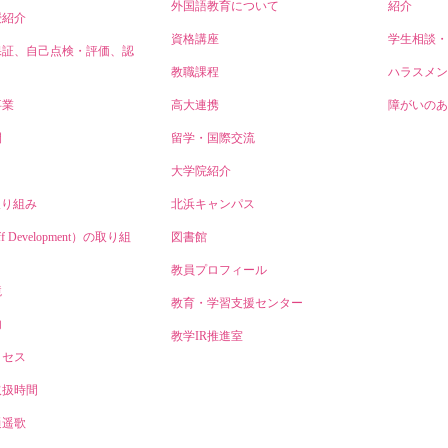
外国語教育について
紹介
授紹介
資格講座
学生相談・
保証、自己点検・評価、認
教職課程
ハラスメン
事業
高大連携
障がいのあ
開
留学・国際交流
大学院紹介
取り組み
北浜キャンパス
ff Development）の取り組
図書館
教員プロフィール
境
教育・学習支援センター
内
教学IR推進室
クセス
取扱時間
逍遥歌