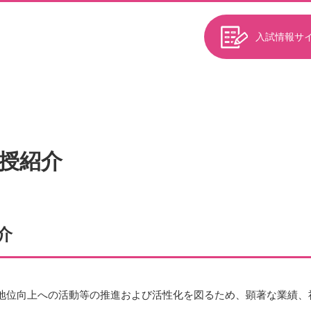
入試情報サ
授紹介
介
地位向上への活動等の推進および活性化を図るため、
顕著な業績、