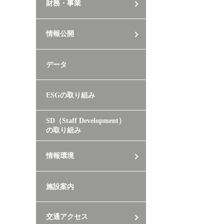
財務・事業
情報公開
データ
ESGの取り組み
SD（Staff Development）
の取り組み
情報環境
施設案内
交通アクセス