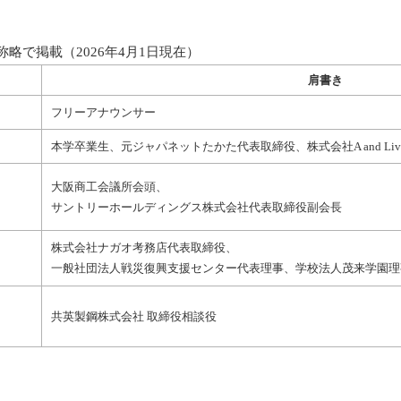
称略で掲載（2026年4月1日現在）
肩書き
フリーアナウンサー
本学卒業生、元ジャパネットたかた代表取締役、株式会社
A and 
大阪商工会議所会頭、
サントリーホールディングス株式会社代表取締役副会長
株式会社ナガオ考務店代表取締役、
一般社団法人戦災復興支援センター代表理事、学校法人茂来学園理
共英製鋼株式会社 取締役相談役