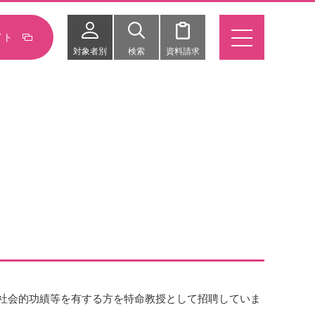
イト
対象者別
検索
資料請求
社会的功績等を有する方を特命教授として招聘していま