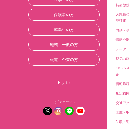
特命教
保護者の方
内部質
証評価
卒業生の方
財務・
情報公
地域・一般の方
データ
ESGの
報道・企業の方
SD（Sta
み
English
情報環
施設案
公式アカウント
交通ア
開室・
学歌・